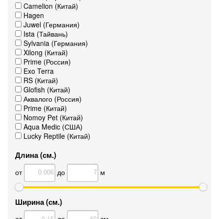
Camelion (Китай)
Hagen
Juwel (Германия)
Ista (Тайвань)
Sylvania (Германия)
Xilong (Китай)
Prime (Россия)
Exo Terra
RS (Китай)
Glofish (Китай)
Аквалого (Россия)
Prime (Китай)
Nomoy Pet (Китай)
Aqua Medic (США)
Lucky Reptile (Китай)
Длина (см.)
от
до
м
Ширина (см.)
от
до
см