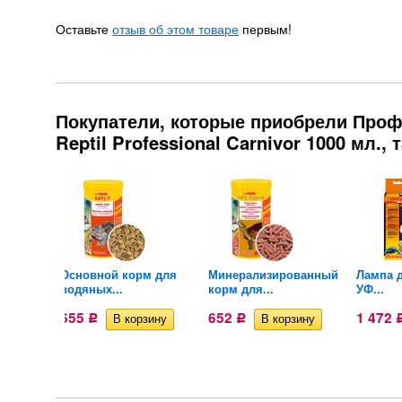
Оставьте
отзыв об этом товаре
первым!
Покупатели, которые приобрели Проф
Reptil Professional Carnivor 1000 мл.,
с для
Основной корм для
Минерализированный
Лампа д
водяных...
корм для...
УФ...
655
652
1 472
Р
Р