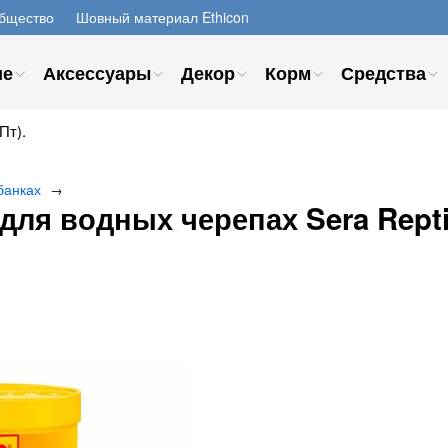
бщество
Шовный материал Ethicon
ие
Аксессуары
Декор
Корм
Средства
Пт).
банках
→
я водных черепах Sera Reptil 