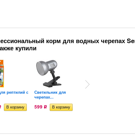
ессиональный корм для водных черепах Se
 также купили
ля рептилий с
Светильник для
Натуральный корм
черепах...
для водных...
599
290
Р
Р
Р