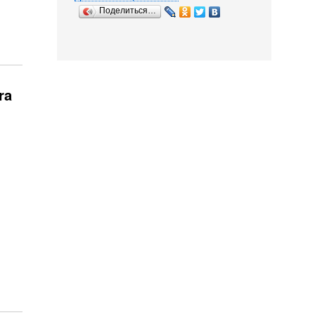
Поделиться…
ra
Вентили для фильтра
Лампа Т8 Sylvania
Губка тонкой очис
Tetra...
Reptistar...
для...
1 203
1 300
282
Р
Р
Р