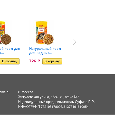
ой корм для
Натуральный корм
Основной корм для...
...
для водных...
726
Р
726
Р
ema.ru
г. Москва
Жигулевская улица, 1/24, к1, офис №5
Индивидуальный предприниматель Суфиев Р.Р.
ИНН/ОГРНИП 772195178093/31377461610054