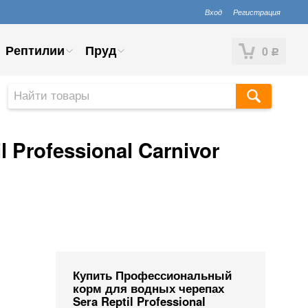
Вход
Регистрация
Рептилии
Пруд
0
Р
Professional Carnivor
Купить Профессиональный
корм для водных черепах
Sera Reptil Professional