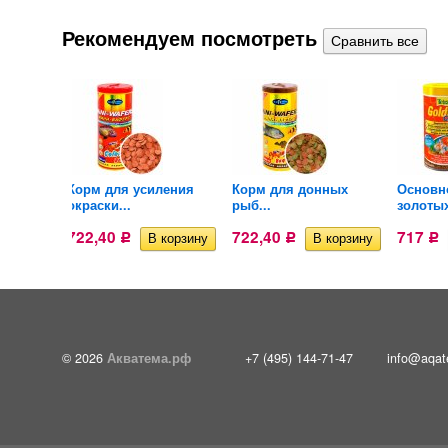
Рекомендуем посмотреть
й корм
Корм для усиления
Корм для донных
Основн
окраски...
рыб...
золотых
722,40
722,40
717
Р
Р
Р
© 2026
Акватема.рф
+7 (495) 144-71-47
info@aqat