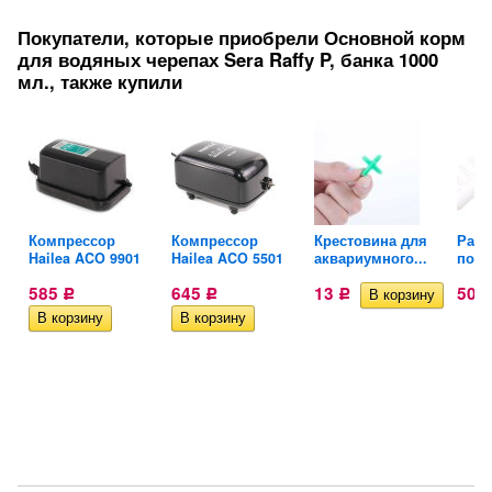
Покупатели, которые приобрели Основной корм
для водяных черепах Sera Raffy P, банка 1000
мл., также купили
Компрессор
Компрессор
Крестовина для
Разд
Hailea ACO 9901
Hailea ACO 5501
аквариумного...
поток
585
645
13
50
Р
Р
Р