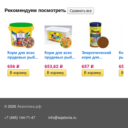
Рекомендуем посмотреть
o
Корм для всех
Корм для всех
Энергетический
Корм
прудовых рыб...
прудовых рыб...
корм для...
рыб.
656
653,62
657
657
Р
Р
Р
© 2026
Акватема.рф
+7 (495) 144-71-47
info@aqatema.ru