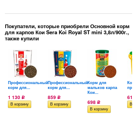
Покупатели, которые приобрели Основной корм
для карпов Кои Sera Koi Royal ST mini 3,8л/900г.,
также купили
Профессиональный
Профессиональный
Корм для
Корм
корм для...
корм для...
мальков карпа
пруд
Кои...
1 130
859
611
Р
Р
698
Р