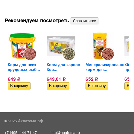
Рекомендуем посмотреть
Корм для всех
Корм для карпов
Минерализированный
Корм
.
прудовых рыб...
Кои...
корм для...
пруд
649
649,01
652
653
Р
Р
Р
© 2026
Акватема.рф
+7 (495) 144-71-47
info@aqatema.ru