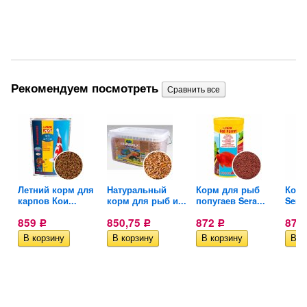
Рекомендуем посмотреть
Летний корм для
Натуральный
Корм для рыб
Корм
карпов Кои...
корм для рыб и...
попугаев Sera...
Sera.
859
850,75
872
875
Р
Р
Р