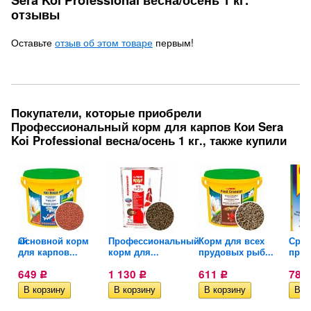
Sera Koi Professional весна/осень 1 кг.
отзывы
Оставьте
отзыв об этом товаре
первым!
Покупатели, которые приобрели
Профессиональный корм для карпов Кои Sera
Koi Professional весна/осень 1 кг., также купили
анный
Основной корм
Профессиональный
Корм для всех
Сред
для карпов...
корм для...
прудовых рыб...
пруда
649
1 130
611
787
Р
Р
Р