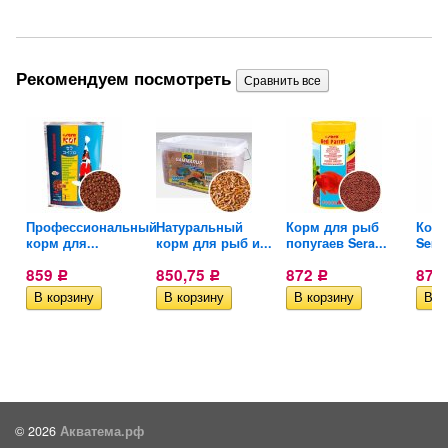
Рекомендуем посмотреть
Профессиональный
Натуральный
Корм для рыб
Корм
корм для...
корм для рыб и...
попугаев Sera...
Sera.
859
850,75
872
875
Р
Р
Р
© 2026
Акватема.рф