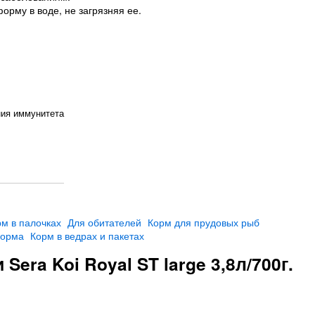
рму в воде, не загрязняя ее.
ния иммунитета
м в палочках
Для обитателей
Корм для прудовых рыб
корма
Корм в ведрах и пакетах
era Koi Royal ST large 3,8л/700г.