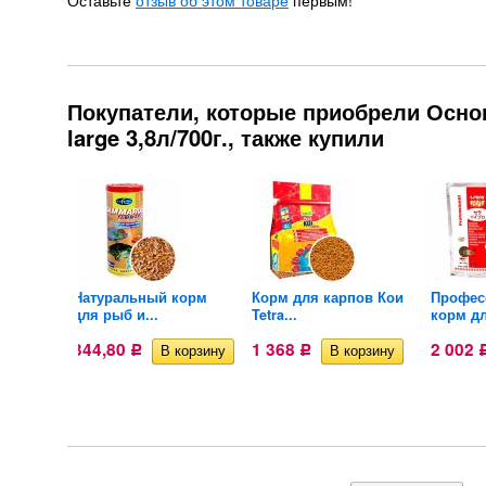
Оставьте
отзыв об этом товаре
первым!
Покупатели, которые приобрели Основ
large 3,8л/700г., также купили
м для
Натуральный корм
Корм для карпов Кои
Профес
для рыб и...
Tetra...
корм дл
344,80
1 368
2 002
Р
Р