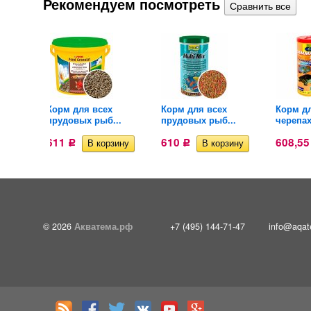
Рекомендуем посмотреть
Корм для всех
Корм для всех
Корм д
..
прудовых рыб...
прудовых рыб...
черепах
611
610
608,5
Р
Р
© 2026
Акватема.рф
+7 (495) 144-71-47
info@aqat