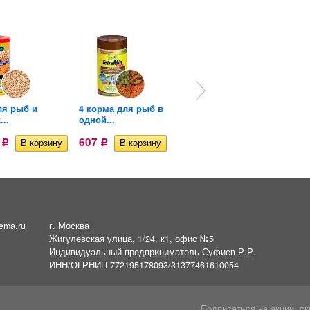
ля рыб и
4 корма для рыб в
Корм для крупных
...
одной...
рыб Tetra...
5
607
622
Р
Р
Р
ema.ru
г. Москва
Жигулевская улица, 1/24, к1, офис №5
Индивидуальный предприниматель Суфиев Р.Р.
ИНН/ОГРНИП 772195178093/31377461610054
Подписаться на акции, ск