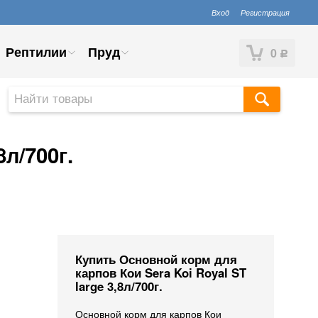
Вход
Регистрация
Рептилии
Пруд
0
Р
л/700г.
Купить Основной корм для
карпов Кои Sera Koi Royal ST
large 3,8л/700г.
Основной корм для карпов Кои