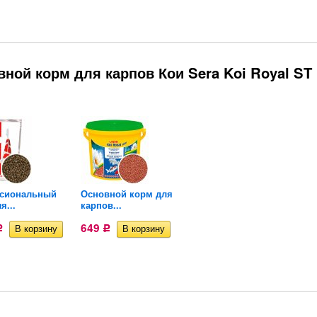
ной корм для карпов Кои Sera Koi Royal ST
сиональный
Основной корм для
Натуральный корм
я...
карпов...
для рыб и...
649
344,80
Р
Р
Р