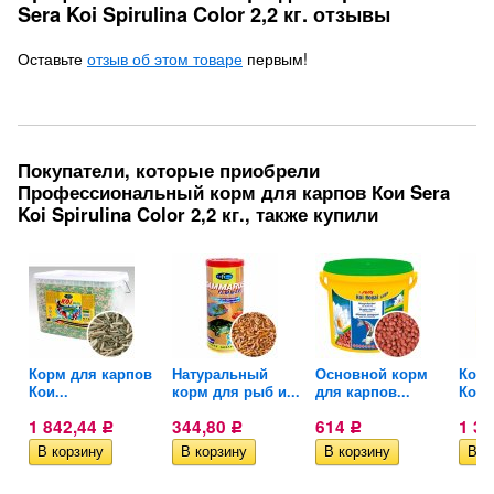
Sera Koi Spirulina Color 2,2 кг. отзывы
Оставьте
отзыв об этом товаре
первым!
Покупатели, которые приобрели
Профессиональный корм для карпов Кои Sera
Koi Spirulina Color 2,2 кг., также купили
ов
Корм для карпов
Натуральный
Основной корм
Корм
Кои...
корм для рыб и...
для карпов...
Кои T
1 842,44
344,80
614
1 3
Р
Р
Р