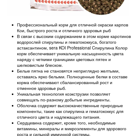
Профессиональный корм для отличной окраски карпов
Кои, быстрого роста и отличного здоровья рыб
В связи с высоким содержанием в этом корме каротинов
водорослей спирулины и гематококкуса, богатого
астаксантином, sera KOI Professional Cпирулина Колор
корм обеспечивает уникальную насыщенность цвета
наряду с четкими границами цветовых пятен и
шелковистым блеском.
Белые пятна не становятся неприглядно желтыми,
оставаясь ярко белыми. Полноценные белки в составе
корма обеспечивают сбалансированный рост и
отменное здоровье рыб.
Уникальная технология коэкструзии позволяет
совмещать по-разному добытые ингредиенты.
Оболочка содержит высококачественные природные
компоненты, такие как спирулина и гематококкус для
отличного цвета и надлежащего питания.
Сердцевина содержит, кроме того, необходимые
витамины, минералы и микроэлементы для здорового
роста и сильной иммунной системы.