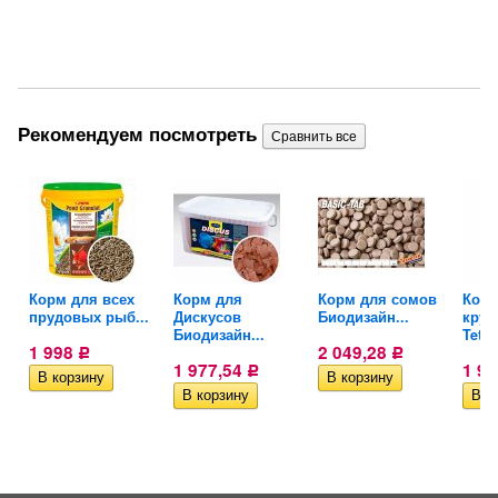
Рекомендуем посмотреть
Корм для всех
Корм для
Корм для сомов
Корм
.
прудовых рыб...
Дискусов
Биодизайн...
круп
Биодизайн...
Tetra.
1 998
2 049,28
Р
Р
1 977,54
1 9
Р