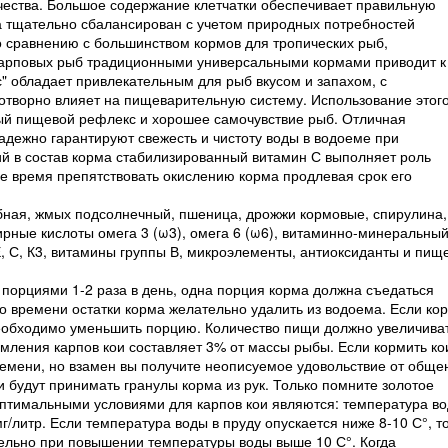
чества. Большое содержание клетчатки обеспечивает правильную
а тщательно сбалансирован с учетом природных потребностей
 сравнению с большинством кормов для тропических рыб,
карповых рыб традиционными универсальными кормами приводит к
с" обладает привлекательным для рыб вкусом и запахом, с
готворно влияет на пищеварительную систему. Использование этог
вый пищевой рефлекс и хорошее самочувствие рыб. Отличная
адежно гарантируют свежесть и чистоту воды в водоеме при
 в состав корма стабилизированный витамин С выполняет роль
ое время препятствовать окислению корма продлевая срок его
бная, жмых подсолнечный, пшеница, дрожжи кормовые, спирулина,
рные кислоты омега 3 (ω3), омега 6 (ω6), витаминно-минеральны
Е, С, К
3
, витамины группы В, микроэлементы, антиоксиданты и пищ
орциями 1-2 раза в день, одна порция корма должна съедаться
го времени остатки корма желательно удалить из водоема. Если ко
необходимо уменьшить порцию. Количество пищи должно увеличива
мления карпов кои составляет 3% от массы рыбы. Если кормить ко
емени, но взамен вы получите неописуемое удовольствие от обще
будут принимать гранулы корма из рук. Только помните золотое
Оптимальными условиями для карпов кои являются: температура в
г/литр. Если температура воды в пруду опускается ниже 8-10 С°, т
ельно при повышении температуры воды выше 10 С°. Когда