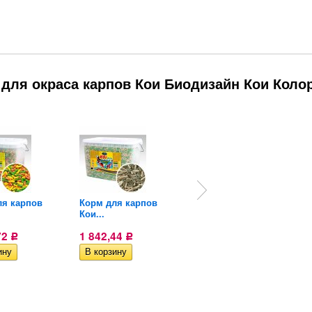
для окраса карпов Кои Биодизайн Кои Колор
ля карпов
Корм для карпов
Корм для карпов
Кои...
Кои...
72
1 842,44
1 162,70
Р
Р
Р