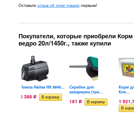
Оставьте
отзыв об этом товаре
первым!
Покупатели, которые приобрели Корм 
ведро 20л/1450г., также купили
м для
Помпа Hailea HX 8840...
Скребок для
Корм д
аквариума (три...
Кои...
4 388
Р
181
1 921,
Р