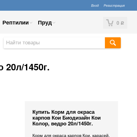
Вход
Регистрация
Рептилии
Пруд
0
Р
 20л/1450г.
Купить Корм для окраса
карпов Кои Биодизайн Кои
Колор, ведро 20л/1450г.
Корм для окраса карпов Кои, карасей,