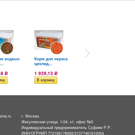
ля водных
Корм для окраса
Корм для цихлид
...
цихлид...
Биодизайн...
48
1 939,13
1 939,46
Р
Р
Р
ema.ru
г. Москва
Жигулевская улица, 1/24, к1, офис №5
Индивидуальный предприниматель Суфиев Р.Р.
ИНН/ОГРНИП 772195178093/31377461610054