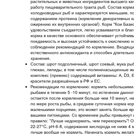
растительных и животных ингредиентов высшего ка
работу пищеварительного тракта рыб. Состав корм
холодноводных рыб и характеризуется меньшим, по
содержанием протеина (кормление декоративных 
ожирению их внутренних органов!). Корм "Кои Бази
удовольствием съедается, легко усваивается и бла
корма в качестве основного обеспечивает устойчи
поедаемость и высокая устойчивость к окислению н
соблюдении рекомендаций по кормлению. Входящий
естественного антиоксиданта и способен длительн
хранения.
Состав: шрот подсолнечный, шрот соевый, мука ры
глюкан, липиды, в том числе полиненасыщенные жи
комплекс (премикс) содержащий витамины: А, D
3
, 
красители разрешённые в РФ и ЕС.
Рекомендации по кормлению: кормить небольшими п
рыбами в течение 5 -10 минут, по истечении данно
остается после кормления больше чем 10 минут, 
по мере роста рыбы, в среднем суточная норма кор
маленькими порциями, это может занять больше вр
вашими питомцами. Со временем рыбы привыкнут и 
правило: "Лучше недокормить, чем перекормить"! 
22-27°C, рН-6-8, содержание кислорода не ниже 4 м
лучше вообще не кормить. Начинать кормить желат