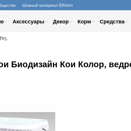
бщество
Шовный материал Ethicon
ие
Аксессуары
Декор
Корм
Средства
Пт).
ои Биодизайн Кои Колор, ведро