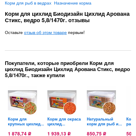
Корм для рыб в ведрах
Назначение корма
Корм для цихлид Биодизайн Цихлид Арована
Стикс, ведро 5,8/1470г. отзывы
Оставьте
отзыв об этом товаре
первым!
Покупатели, которые приобрели Корм для
цихлид Биодизайн Цихлид Арована Стикс, ведро
5,8/1470г., также купили
Корм для
Корм для окраса
Натуральный
Корм
крупных цихлид...
цихлид...
корм для рыб и...
раст
1 878,74
1 939,13
850,75
502
Р
Р
Р