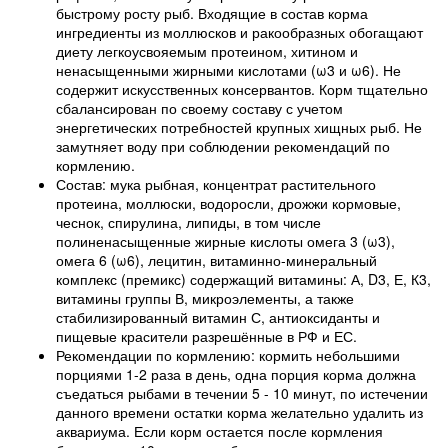
быстрому росту рыб. Входящие в состав корма
ингредиенты из моллюсков и ракообразных обогащают
диету легкоусвояемым протеином, хитином и
ненасыщенными жирными кислотами (ω3 и ω6). Не
содержит искусственных консервантов. Корм тщательно
сбалансирован по своему составу с учетом
энергетических потребностей крупных хищных рыб. Не
замутняет воду при соблюдении рекомендаций по
кормлению.
Состав: мука рыбная, концентрат растительного
протеина, моллюски, водоросли, дрожжи кормовые,
чеснок, спирулина, липиды, в том числе
полиненасыщенные жирные кислоты омега 3 (ω3),
омега 6 (ω6), лецитин, витаминно-минеральный
комплекс (премикс) содержащий витамины: А, D
3
, Е, К
3
,
витамины группы В, микроэлементы, а также
стабилизированный витамин С, антиоксиданты и
пищевые красители разрешённые в РФ и ЕС.
Рекомендации по кормлению: кормить небольшими
порциями 1-2 раза в день, одна порция корма должна
съедаться рыбами в течении 5 - 10 минут, по истечении
данного времени остатки корма желательно удалить из
аквариума. Если корм остается после кормления