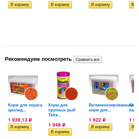
Рекомендуем посмотреть
Корм для окраса
Корм для
Витаминизированный
Корм
цихлид...
крупных рыб
корм для...
карп
Tetra...
1 939,13
1 922
1 9
Р
Р
1 948
Р