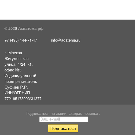
© 2026
Акватема.рф
+7 (495) 144-71-47
info@aqatema.ru
г. Москва
Жигулевская
улица, 1/24, к1,
офис №5
Индивидуальный
предприниматель
Суфиев Р.Р.
ИНН/ОГРНИП
772195178093/31377461610054
Подписаться на акции, скидки, новинки :