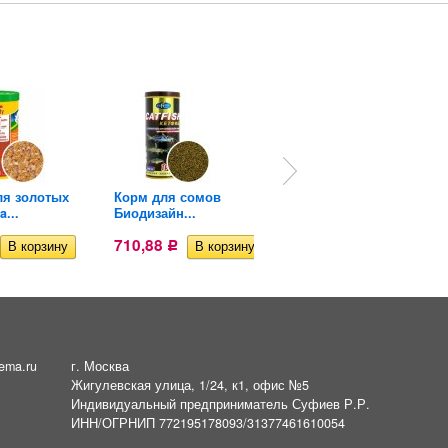
ля золотых
Корм для сомов
Профессиональный
...
Биодизайн...
корм для...
710,88
683
Р
Р
ema.ru
г. Москва
Жигулевская улица, 1/24, к1, офис №5
Индивидуальный предприниматель Суфиев Р.Р.
ИНН/ОГРНИП 772195178093/31377461610054