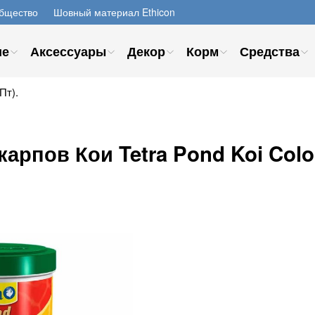
бщество
Шовный материал Ethicon
ие
Аксессуары
Декор
Корм
Средства
Пт).
рпов Кои Tetra Pond Koi Color 