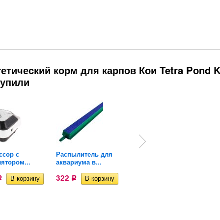
етический корм для карпов Кои Tetra Pond K
 купили
ссор с
Распылитель для
Обратный клапан
ятором...
аквариума в...
для...
322
233
Р
Р
Р