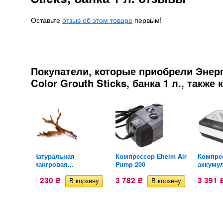
Оставьте
отзыв об этом товаре
первым!
Покупатели, которые приобрели Энерг
Color Grouth Sticks, банка 1 л., также
имний
Натуральная
Компрессор Eheim Air
Компре
мангровая...
Pump 200
аккумул
1 230
3 782
3 391
Р
Р