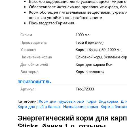
Высокое содержание легко усваивающихся жиров о
Обеспечивает интенсивное проявление окраса, бла
Корм обогащен питательными веществами, укрепл
повышая устойчивость к заболеваниям.
Производство:Германия.
Объем
1000 мл
Производитель
Tetra (Германия)
Упаковка
Корм в банках 50 -1000 мл.
Назначение корма
Основной корм, Усиление ок
Для обитателей
Корм для карпов Кои
Вид корма
Корм в палочках
ПРОИЗВОДИТЕЛЬ
Артикул:
Tet-172333
Категории:
Корм для прудовых рыб
Корм
Вид корма
Дл
Корм для рыб в банках
Назначение корма
Корм в банка
Энергетический корм для карпо
Sticks, банка 1 л. отзывы