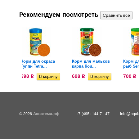
Рекомендуем посмотреть
ных
Корм для окраса
Корм для мальков
Корм д
Гуппи Tetra...
карпа Кои...
рыб Sera
698
698
700
Р
Р
Р
© 2026
Акватема.рф
+7 (495) 144-71-47
info@aqat