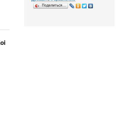
Поделиться…
oi
Кран хромированный
Основной корм для
Корм для всех
для...
золотых...
прудовых рыб...
94,35
717
610
Р
Р
Р