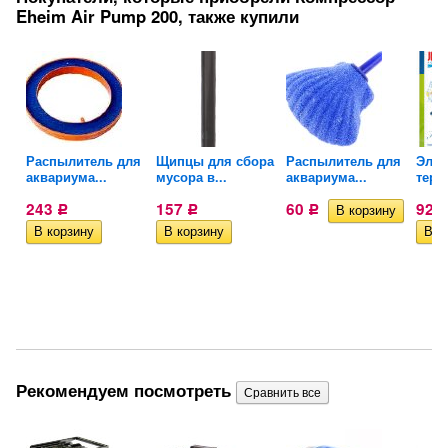
Eheim Air Pump 200, также купили
Распылитель для
Щипцы для сбора
Распылитель для
Элек
аквариума...
мусора в...
аквариума...
терм
243
157
60
923
Р
Р
Р
Рекомендуем посмотреть