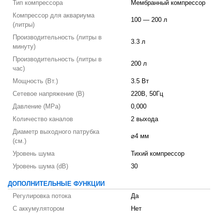
Тип компрессора
Мембранный компрессор
Компрессор для аквариума
100 — 200 л
(литры)
Производительность (литры в
3.3 л
минуту)
Производительность (литры в
200 л
час)
Мощность (Вт.)
3.5 Вт
Сетевое напряжение (В)
220В, 50Гц
Давление (MPa)
0,000
Количество каналов
2 выхода
Диаметр выходного патрубка
⌀4 мм
(см.)
Уровень шума
Тихий компрессор
Уровень шума (dB)
30
ДОПОЛНИТЕЛЬНЫЕ ФУНКЦИИ
Регулировка потока
Да
С аккумулятором
Нет