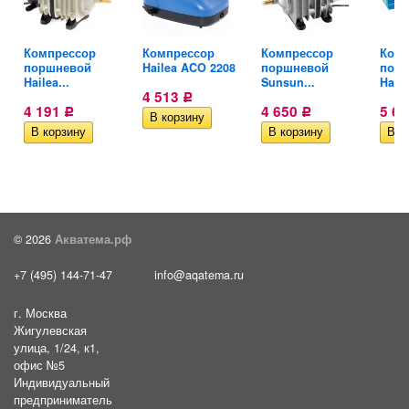
Компрессор
Компрессор
Компрессор
Комп
поршневой
Hailea ACO 2208
поршневой
пор
Hailea...
Sunsun...
Haile
4 513
Р
4 191
4 650
5 6
Р
Р
© 2026
Акватема.рф
+7 (495) 144-71-47
info@aqatema.ru
г. Москва
Жигулевская
улица, 1/24, к1,
офис №5
Индивидуальный
предприниматель