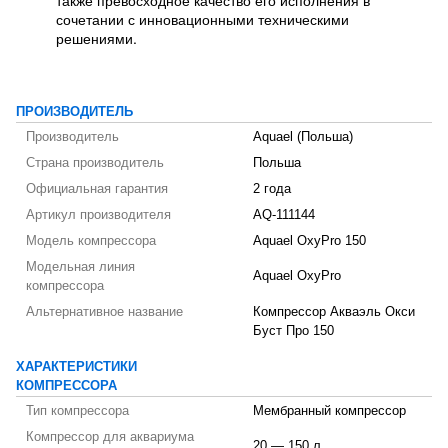
также превосходное качество его исполнения в
сочетании с инновационными техническими
решениями.
ПРОИЗВОДИТЕЛЬ
Производитель
Aquael (Польша)
Страна производитель
Польша
Официальная гарантия
2 года
Артикул производителя
AQ-111144
Модель компрессора
Aquael OxyPro 150
Модельная линия
Aquael OxyPro
компрессора
Альтернативное название
Компрессор Акваэль Окси
Буст Про 150
ХАРАКТЕРИСТИКИ
КОМПРЕССОРА
Тип компрессора
Мембранный компрессор
Компрессор для аквариума
20 — 150 л