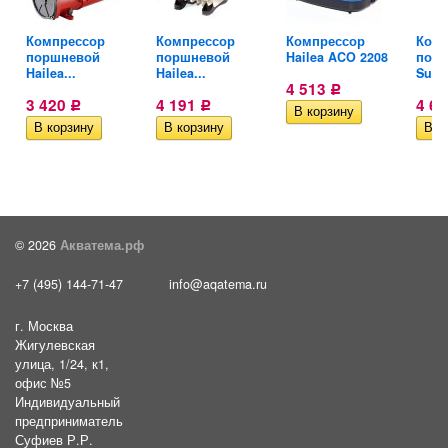
Компрессор
Компрессор
Компрессор
Комп
поршневой
поршневой
Hailea ACO 2208
пор
Hailea...
Hailea...
Suns
4 513
Р
3 420
4 191
4 6
Р
Р
© 2026
Акватема.рф
+7 (495) 144-71-47
info@aqatema.ru
г. Москва
Жигулевская
улица, 1/24, к1,
офис №5
Индивидуальный
предприниматель
Суфиев Р.Р.