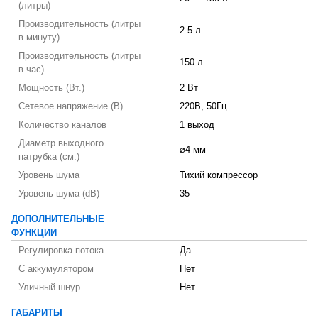
(литры)
Производительность (литры
2.5 л
в минуту)
Производительность (литры
150 л
в час)
Мощность (Вт.)
2 Вт
Сетевое напряжение (В)
220В, 50Гц
Количество каналов
1 выход
Диаметр выходного
⌀4 мм
патрубка (см.)
Уровень шума
Тихий компрессор
Уровень шума (dB)
35
ДОПОЛНИТЕЛЬНЫЕ
ФУНКЦИИ
Регулировка потока
Да
С аккумулятором
Нет
Уличный шнур
Нет
ГАБАРИТЫ