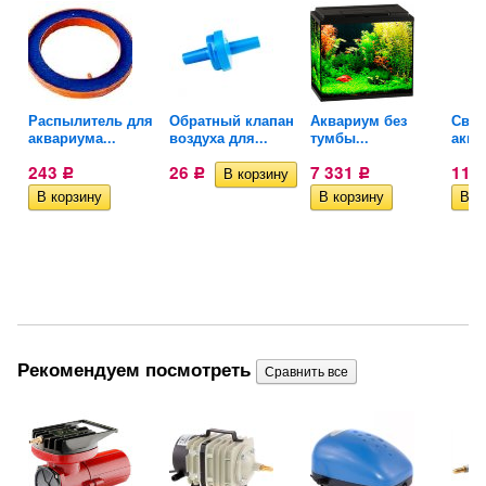
Распылитель для
Обратный клапан
Аквариум без
Свет
аквариума...
воздуха для...
тумбы...
аква
243
26
7 331
11 
Р
Р
Р
Рекомендуем посмотреть