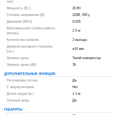
час)
Мощность (Вт.)
20 Вт
Сетевое напряжение (В)
220В, 50Гц
Давление (MPa)
0,025
Максимальная глубина работы
2.5 м
(метры)
Количество каналов
2 выхода
Диаметр выходного патрубка
⌀10 мм.
(см.)
Уровень шума
Тихий компрессор
Уровень шума (dB)
35
ДОПОЛНИТЕЛЬНЫЕ ФУНКЦИИ
Регулировка потока
Да
С аккумулятором
Нет
Длина шнура (м.)
1.3 м
Уличный шнур
Да
ГАБАРИТЫ