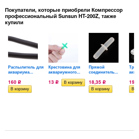
Покупатели, которые приобрели Компрессор
профессиональный Sunsun HT-200Z, также
купили
Распылитель для
Крестовина для
Прямой
Трой
аквариума...
аквариумного...
соединитель...
аква
160
13
18,35
19,
Р
Р
Р