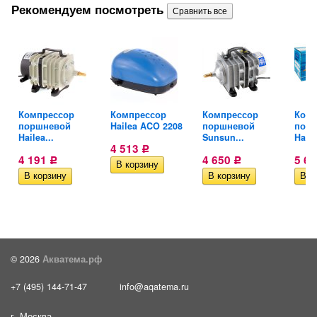
Рекомендуем посмотреть
Компрессор
Компрессор
Компрессор
Комп
ный...
поршневой
Hailea ACO 2208
поршневой
пор
Hailea...
Sunsun...
Haile
4 513
Р
4 191
4 650
5 6
Р
Р
© 2026
Акватема.рф
+7 (495) 144-71-47
info@aqatema.ru
г. Москва