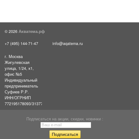
© 2026
Акватема.рф
+7 (495) 144-71-47
info@aqatema.ru
г. Москва
Жигулевская
улица, 1/24, к1,
офис №5
Индивидуальный
предприниматель
Суфиев Р.Р.
ИНН/ОГРНИП
772195178093/31377461610054
Подписаться на акции, скидки, новинки :