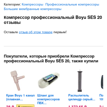
Категории:
Компрессоры
Профессиональные компрессоры
Большие мембранные компрессоры
Компрессор профессиональный Boyu SES 20
отзывы
Оставьте
отзыв об этом товаре
первым!
Покупатели, которые приобрели Компрессор
профессиональный Boyu SES 20, также купили
Кран Boyu 1 канал
Шланг для
Распылитель
Помп
Х
(плавная...
компрессоров
цилиндр серый...
105S
ПВХ...
28
1 372,65
2 5
Р
Р