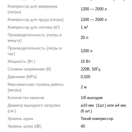
Компрессор для аквариума
1200 — 2500 л
(литры)
Компрессор для пруда (литры)
1200 — 2500 л
Компрессор для септика (м³)
1 м³
Производительность (литры в
20 л
минуту)
Производительность (литры в
1200 л
час)
Мощность (Вт.)
15 Вт
Сетевое напряжение (В)
220В, 50Гц
Давление (MPa)
0,020
Максимальная глубина работы
2 м
(метры)
Количество каналов
1/6 выходов
Диаметр выходного патрубка
⌀10 мм. (1шт.) или ⌀4 мм.
(см.)
(6 шт.)
Уровень шума
Тихий компрессор
Уровень шума (dB)
40