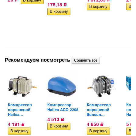
178,18
Р
Рекомендуем посмотреть
Компрессор
Компрессор
Компрессор
Комп
поршневой
Hailea ACO 2208
поршневой
пор
Hailea...
Sunsun...
Haile
4 513
Р
4 191
4 650
5 6
Р
Р