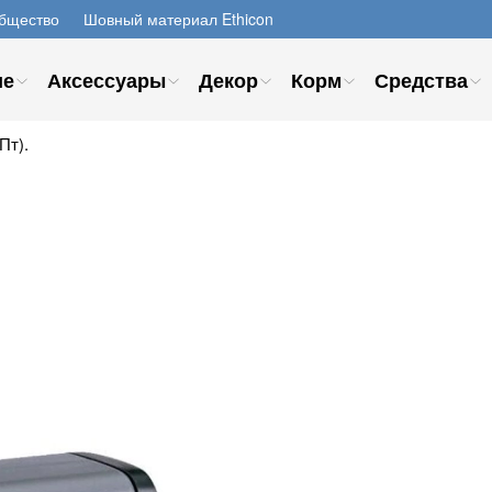
бщество
Шовный материал Ethicon
ие
Аксессуары
Декор
Корм
Средства
Пт).