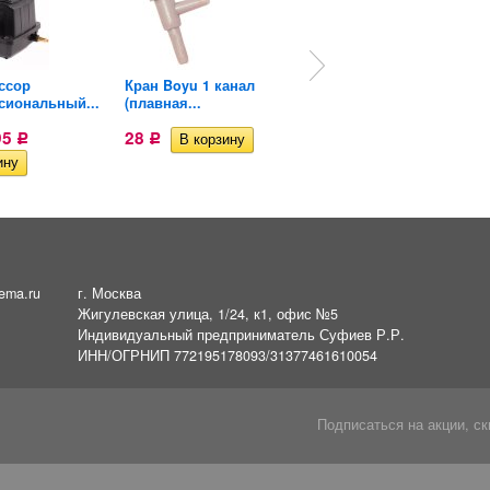
ссор
Кран Boyu 1 канал
Шланг для
сиональный...
(плавная...
компрессоров ПВХ...
95
28
178,18
Р
Р
Р
ema.ru
г. Москва
Жигулевская улица, 1/24, к1, офис №5
Индивидуальный предприниматель Суфиев Р.Р.
ИНН/ОГРНИП 772195178093/31377461610054
Подписаться на акции, ск