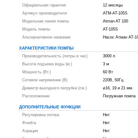
Официальная гарантия
12 месяцы
Артикул производителя
ATM-AT-105S
Модельная линия помпы
Atman AT 100
Модель помпы
AT-105S
Альтернативное название
Насос Атман АТ-1
ХАРАКТЕРИСТИКИ ПОМПЫ
Производительность (литры в час)
3000 л
Высота подъема воды (м.)
3 м
Мощность (Вт.)
60 Вт
Сетевое напряжение (В)
220В, 50Гц
Диаметр выходного патрубка (см.)
⌀16, 19 и 21 мм.
Расположение
Погружная помпа
ДОПОЛНИТЕЛЬНЫЕ ФУНКЦИИ
Регулировка потока
Нет
Флейта
Нет
Аэрация
Нет