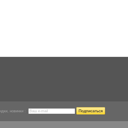
Распылитель цилиндр
Шланг прозрачный
Помпа Atman AT-1
серый...
ПВХ Sunsun...
1 269
Р
1 372,65
105
Р
Р
идки, новинки :