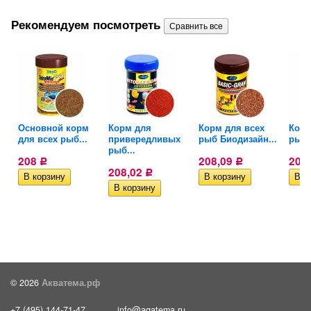
Рекомендуем посмотреть
ти
Основной корм
Корм для
Корм для всех
Корм
для всех рыб...
привередливых
рыб Биодизайн...
рыб.
рыб...
208
208,09
208
Р
Р
208,02
Р
© 2026
Акватема.рф
+7 (495) 144-71-47
info@aqatema.ru