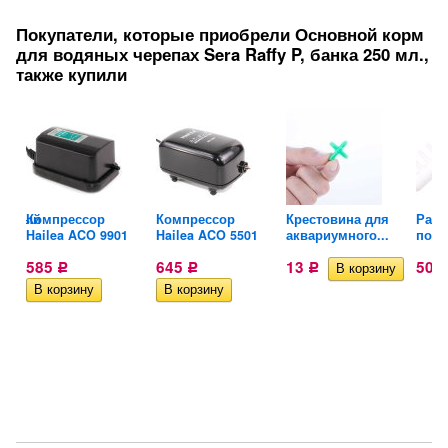
Покупатели, которые приобрели Основной корм
для водяных черепах Sera Raffy P, банка 250 мл.,
также купили
ванный
Компрессор
Компрессор
Крестовина для
Разд
Hailea ACO 9901
Hailea ACO 5501
аквариумного...
поток
585
645
13
50
Р
Р
Р