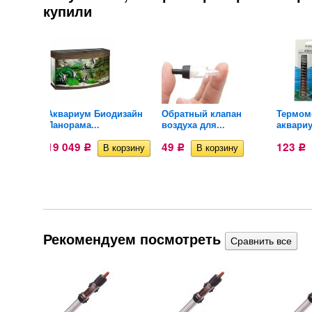
купили
Аквариум Биодизайн
Обратный клапан
Термом
..
Панорама...
воздуха для...
аквариу
19 049
49
123
Р
Р
Р
Рекомендуем посмотреть