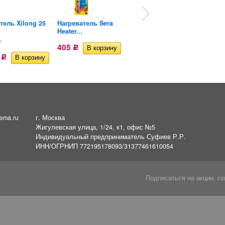
тель Xilong 25
Нагреватель Sera
Нагреватель Hose 25
Heater...
Вт....
405
Р
6
440,30
Р
Р
ema.ru
г. Москва
Жигулевская улица, 1/24, к1, офис №5
Индивидуальный предприниматель Суфиев Р.Р.
ИНН/ОГРНИП 772195178093/31377461610054
Подписаться на акции, ск