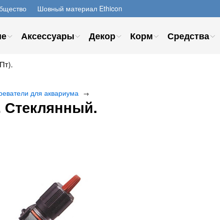
бщество
Шовный материал Ethicon
ие
Аксессуары
Декор
Корм
Средства
Пт).
реватели для аквариума
→
. Стеклянный.