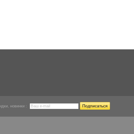
Нагреватель Hose 50
Нагреватель Hose 75
Нагреватель Haile
Вт....
Вт....
50 Вт.
455,84
467,50
472,98
Р
Р
Р
идки, новинки :