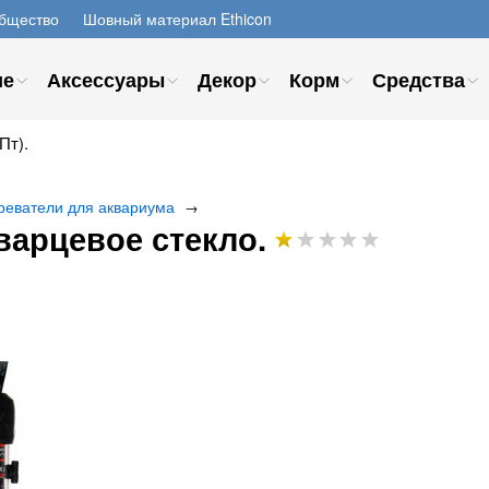
бщество
Шовный материал Ethicon
ие
Аксессуары
Декор
Корм
Средства
Пт).
реватели для аквариума
→
варцевое стекло.