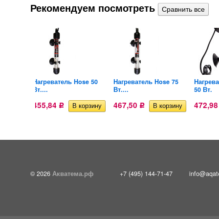
Рекомендуем посмотреть
long 200
Нагреватель Hose 50
Нагреватель Hose 75
Нагрева
Вт....
Вт....
50 Вт.
455,84
467,50
472,9
Р
Р
© 2026
Акватема.рф
+7 (495) 144-71-47
info@aqat