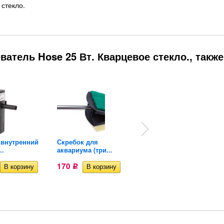
 стекло.
атель Hose 25 Вт. Кварцевое стекло., также
 внутренний
Скребок для
Сифон с грушей
..
аквариума (три...
Sunsun SX-18...
170
208
Р
Р