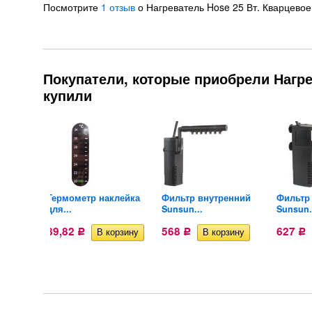
Посмотрите
1 отзыв
о Нагреватель Hose 25 Вт. Кварцевое
Покупатели, которые приобрели Нагрев
купили
для
Термометр наклейка
Фильтр внутренний
Фильтр
для...
Sunsun...
Sunsun.
89,82
568
627
Р
Р
Р