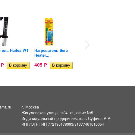
тель Hailea WT
Нагреватель Sera
Нагреватель Hose 100
Heater...
Вт....
8
405
484,33
Р
Р
Р
ema.ru
г. Москва
Жигулевская улица, 1/24, к1, офис №5
Индивидуальный предприниматель Суфиев Р.Р.
ИНН/ОГРНИП 772195178093/31377461610054