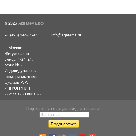
© 2026
Акватема.рф
+7 (495) 144-71-47
info@aqatema.ru
г. Москва
Жигулевская
улица, 1/24, к1,
офис №5
Индивидуальный
предприниматель
Суфиев Р.Р.
ИНН/ОГРНИП
772195178093/31377461610054
Подписаться на акции, скидки, новинки :