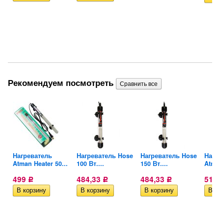
Рекомендуем посмотреть
yu
Нагреватель
Нагреватель Hose
Нагреватель Hose
Нагр
Atman Heater 50...
100 Вт....
150 Вт....
Atman
499
484,33
484,33
518
Р
Р
Р