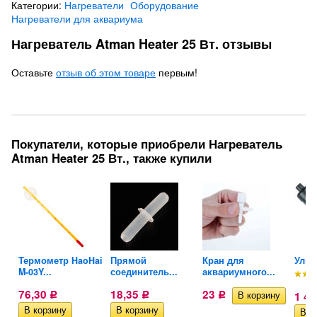
Категории:
Нагреватели
Оборудование
Нагреватели для аквариума
Нагреватель Atman Heater 25 Вт. отзывы
Оставьте
отзыв об этом товаре
первым!
Покупатели, которые приобрели Нагреватель
Atman Heater 25 Вт., также купили
ой
Термометр HaoHai
Прямой
Кран для
Ульт
M-03Y...
соединитель...
аквариумного...
76,30
18,35
23
1 4
Р
Р
Р