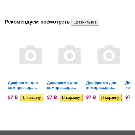
Рекомендуем посмотреть
Диафрагма для
Диафрагма для
Диафрагма для
Диаф
компрессора...
компрессора...
компрессора...
комп
97
97
97
97
Р
Р
Р