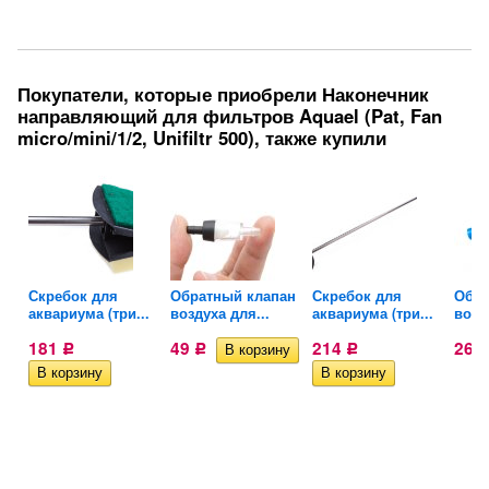
Покупатели, которые приобрели Наконечник
направляющий для фильтров Aquael (Pat, Fan
micro/mini/1/2, Unifiltr 500), также купили
Скребок для
Обратный клапан
Скребок для
Обра
..
аквариума (три...
воздуха для...
аквариума (три...
возд
181
49
214
26
Р
Р
Р