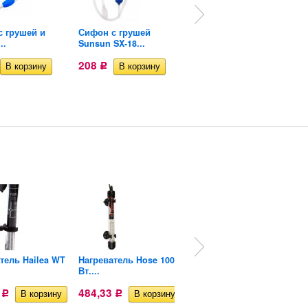
с грушей и
Сифон с грушей
Уголь для
..
Sunsun SX-18...
аквариумного...
208
255
Р
Р
тель Hailea WT
Нагреватель Hose 100
Нагреватель Hose 150
Вт....
Вт....
8
484,33
484,33
Р
Р
Р