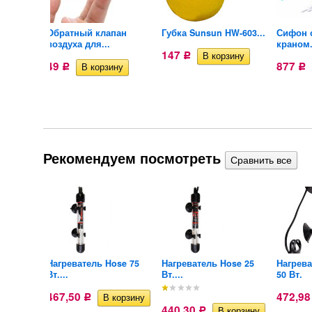
нний
Обратный клапан
Губка Sunsun HW-603...
Сифон 
воздуха для...
краном.
147
Р
49
877
Р
Р
Рекомендуем посмотреть
long 50
Нагреватель Hose 75
Нагреватель Hose 25
Нагрева
Вт....
Вт....
50 Вт.
467,50
472,9
Р
440,30
Р