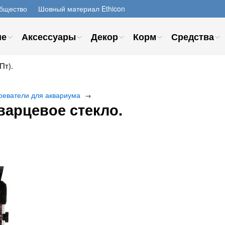
бщество
Шовный материал Ethicon
ие
Аксессуары
Декор
Корм
Средства
Пт).
реватели для аквариума
→
варцевое стекло.