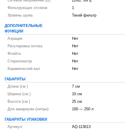
Сетевое напряжение (В)
220В, 50Гц
Фильтрующих отсеков
1
Уровень шума
Тихий фильтр
ДОПОЛНИТЕЛЬНЫЕ
ФУНКЦИИ
Аэрация
Нет
Регулировка потока
Нет
Флейта
Нет
Стерилизатор
Нет
Керамический вал
Нет
ГАБАРИТЫ
Длина (см.)
7 см
Ширина (см.)
10 см
Высота (см.)
25 см
Для аквариума (литры)
100 — 250 л
ГАБАРИТЫ УПАКОВКИ
Артикул:
AQ-113613