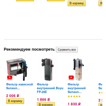
Рекомендуем посмотреть
ой
Фильтр навесной
Фильтр
Фильтр
Филь
Sunsun...
внутренний Boyu
внутренний
Suns
FP-28E
Sunsun...
2 006
Р
1 866
2 3
Р
1 830
Р