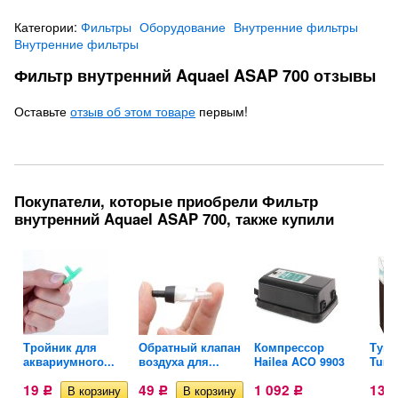
Категории:
Фильтры
Оборудование
Внутренние фильтры
Внутренние фильтры
Фильтр внутренний Aquael ASAP 700 отзывы
Оставьте
отзыв об этом товаре
первым!
Покупатели, которые приобрели Фильтр
внутренний Aquael ASAP 700, также купили
Тройник для
Обратный клапан
Компрессор
Тумб
аквариумного...
воздуха для...
Hailea ACO 9903
Turt-
19
49
1 092
13 
Р
Р
Р