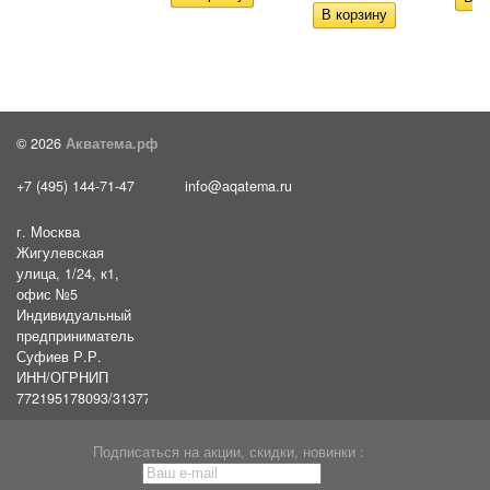
© 2026
Акватема.рф
+7 (495) 144-71-47
info@aqatema.ru
г. Москва
Жигулевская
улица, 1/24, к1,
офис №5
Индивидуальный
предприниматель
Суфиев Р.Р.
ИНН/ОГРНИП
772195178093/31377461610054
Подписаться на акции, скидки, новинки :