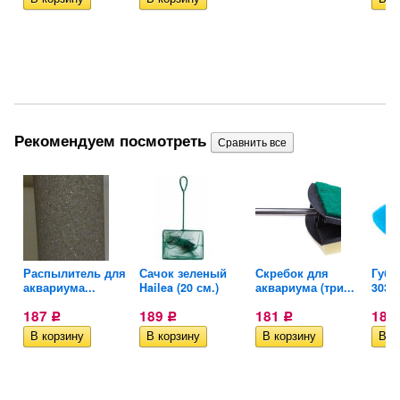
Рекомендуем посмотреть
Распылитель для
Сачок зеленый
Скребок для
Губк
..
аквариума...
Hailea (20 см.)
аквариума (три...
303/4
187
189
181
180
Р
Р
Р