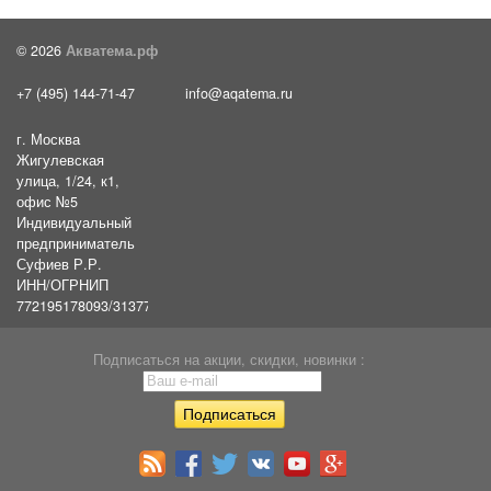
© 2026
Акватема.рф
+7 (495) 144-71-47
info@aqatema.ru
г. Москва
Жигулевская
улица, 1/24, к1,
офис №5
Индивидуальный
предприниматель
Суфиев Р.Р.
ИНН/ОГРНИП
772195178093/31377461610054
Подписаться на акции, скидки, новинки :