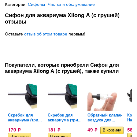
Категории:
Сифоны
Чистка и обслуживание
Сифон для аквариума Xilong A (с грушей)
отзывы
Оставьте
отзыв об этом товаре
первым!
Покупатели, которые приобрели Сифон для
аквариума Xilong A (с грушей), также купили
Скребок для
Скребок для
Обратный клапан
Комп
аквариума (три...
аквариума (три...
воздуха для...
Hail
170
181
49
585
Р
Р
Р