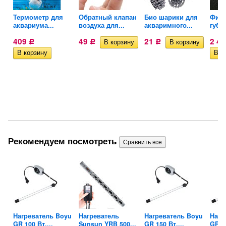
Термометр для
Обратный клапан
Био шарики для
Фил
аквариума...
воздуха для...
акваримного...
губк
409
49
21
2 4
Р
Р
Р
Рекомендуем посмотреть
yu
Нагреватель Boyu
Нагреватель
Нагреватель Boyu
Нагр
GR 100 Вт....
Sunsun YRB 500...
GR 150 Вт....
GR 20