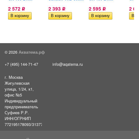
2 572
2 393
2 595
2 6
Р
Р
Р
© 2026
Акватема.рф
+7 (495) 144-71-47
info@aqatema.ru
г. Москва
Жигулевская
улица, 1/24, к1,
офис №5
Индивидуальный
предприниматель
Суфиев Р.Р.
ИНН/ОГРНИП
772195178093/31377461610054