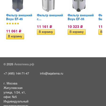
й
Фильтр внешний
Фильтр внешний
Фильтр внешний
Филь
Boyu EF-45
с...
Boyu EF-35
Suns
11 161
10 323
11 
Р
Р
11 061
Р
© 2026
Акватема.рф
+7 (495) 144-71-47
info@aqatema.ru
г. Москва
Жигулевская
улица, 1/24, к1,
офис №5
Индивидуальный
предприниматель