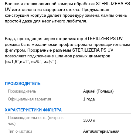
Внешняя стенка активной камеры обработки STERILIZERA PS
UV изготовлена из кварцевого стекла. Продуманная
конструкция корпуса делает процедуру замена лампы очень
простой даже для неопытного любителя.
Вода, проходящая через стерилизатор STERILIZER PS UV,
должна быть механически профильтрована предварительным
фильтром. Прозрачные разъёмы STERILIZERA PS UV
позволяют подключение шлангов разных диаметров
(ø=1,5˝,ø=1˝, ø=¾˝, ø=½˝ ).
ПРОИЗВОДИТЕЛЬ
Производитель
Aquael (Польша)
Официальная гарантия
1 года
ХАРАКТЕРИСТИКИ ФИЛЬТРА
Производительность (литры в
3500 л
час)
Тип очистики
Антибактериальная