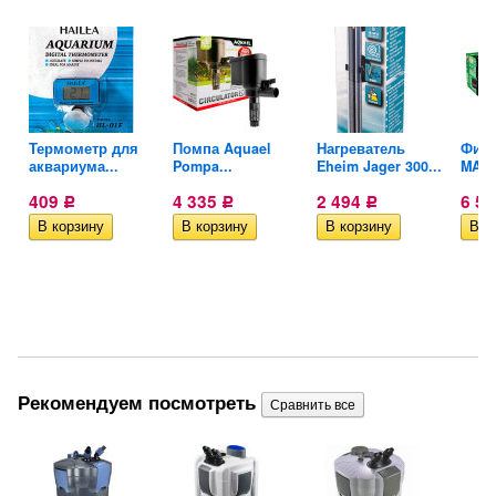
Термометр для
Помпа Aquael
Нагреватель
Филь
аквариума...
Pompa...
Eheim Jager 300...
MAXI 
409
4 335
2 494
6 5
Р
Р
Р
Рекомендуем посмотреть