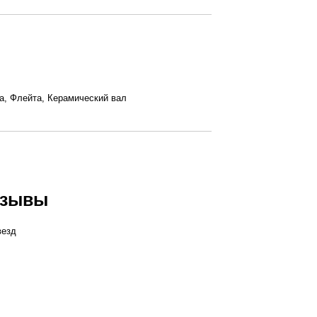
а, Флейта, Керамический вал
тзывы
везд