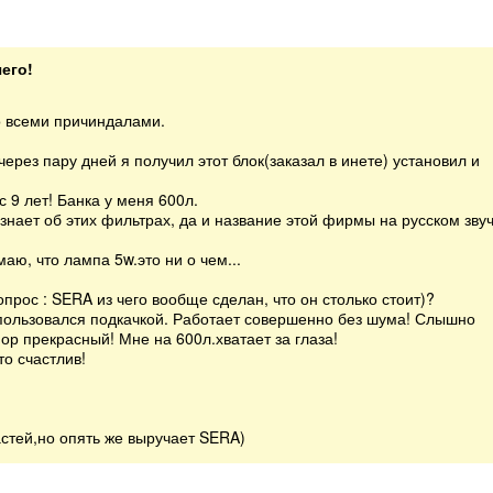
чего!
со всеми причиндалами.
ерез пару дней я получил этот блок(заказал в инете) установил и
 9 лет! Банка у меня 600л.
знает об этих фильтрах, да и название этой фирмы на русском зву
аю, что лампа 5w.это ни о чем...
опрос : SERA из чего вообще сделан, что он столько стоит)?
оспользовался подкачкой. Работает совершенно без шума! Слышно
ор прекрасный! Мне на 600л.хватает за глаза!
то счастлив!
астей,но опять же выручает SERA)