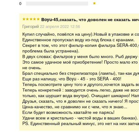
0
Boyu-45,сказать, что доволен не сказать ни
Григорий
22 апреля 2022 12:56
Купил случайно, повёлся на цену).Новый в упаковке и 
Единственное пропускал воду из-под блока с кранами.
Секрет в том, что этот фильтр-копия фильтра SERA-400,ч
проблема была устранена).
В двух словах: фильтров у меня было много. Рыб держу с
Это самое удачное моё приобретение! Просто мало кто 
не очень.
Брал специально без стерилизатора (лампы), так-как дум
Еще раз напишу, что Boyu - 45 - это SERA - 400!
Теперь посмотрите цену того и другого,хочется задать в
Теперь конкретней : заводится очень легко, даже не в
только, как шуршит вода внутри). Очищает шикарно! Нап
Друзья, сказать, что я доволен не сказать ничего! Я прос
Цена-качество, не сравнимо ни с чем, что я знаю...
Если будет возможность хватайте не парясь!
Удачи всем и кристально - чистой воды в ваших банках).
PS. Единственный реальный минус, это нет на них запч