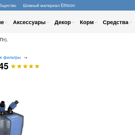
бщество
Шовный материал Ethicon
ие
Аксессуары
Декор
Корм
Средства
Пт).
е фильтры
→
45