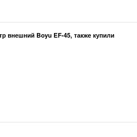
р внешний Boyu EF-45, также купили
тель Sunsun
Фон для аквариума
..
Barbus...
210
Р
Р