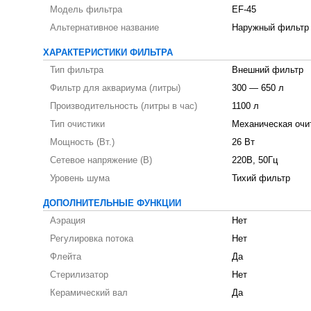
Модель фильтра
EF-45
Альтернативное название
Наружный фильтр
ХАРАКТЕРИСТИКИ ФИЛЬТРА
Тип фильтра
Внешний фильтр
Фильтр для аквариума (литры)
300 — 650 л
Производительность (литры в час)
1100 л
Тип очистики
Механическая очит
Мощность (Вт.)
26 Вт
Сетевое напряжение (В)
220В, 50Гц
Уровень шума
Тихий фильтр
ДОПОЛНИТЕЛЬНЫЕ ФУНКЦИИ
Аэрация
Нет
Регулировка потока
Нет
Флейта
Да
Стерилизатор
Нет
Керамический вал
Да