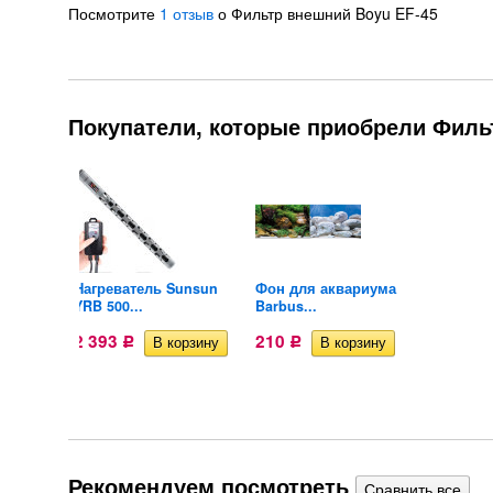
Посмотрите
1 отзыв
о Фильтр внешний Boyu EF-45
Покупатели, которые приобрели Фильт
иума
Нагреватель Sunsun
Фон для аквариума
Нагрева
YRB 500...
Barbus...
YRB 500.
2 393
210
2 393
Р
Р
Рекомендуем посмотреть