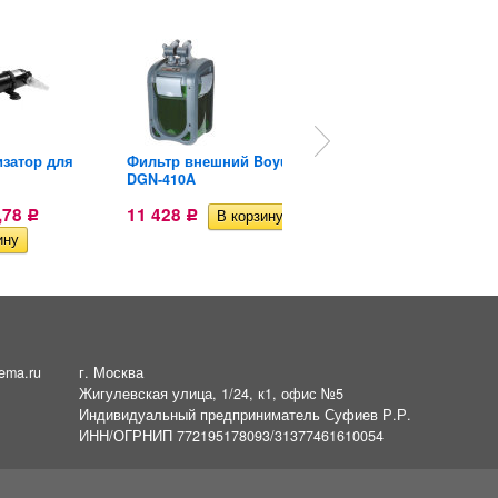
изатор для
Фильтр внешний Boyu
Фильтр внешний Boyu
DGN-410A
EF-35
,78
11 428
10 323
Р
Р
Р
ema.ru
г. Москва
Жигулевская улица, 1/24, к1, офис №5
Индивидуальный предприниматель Суфиев Р.Р.
ИНН/ОГРНИП 772195178093/31377461610054