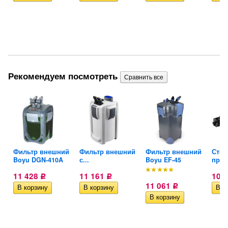
Рекомендуем посмотреть
й
Фильтр внешний
Фильтр внешний
Фильтр внешний
Стер
Boyu DGN-410A
с...
Boyu EF-45
пруда
11 428
11 161
10 
Р
Р
11 061
Р