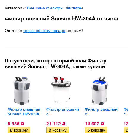
Категории:
Внешние фильтры
Фильтры
Фильтр внешний Sunsun HW-304A отзывы
Оставьте
отзыв об этом товаре
первым!
Покупатели, которые приобрели Фильтр
внешний Sunsun HW-304A, также купили
й
Фильтр внешний
Фильтр внешний
Фильтр внешний
Филь
Sunsun HW-303A
с...
с...
с...
8 835
21 112
14 692
13 
Р
Р
Р