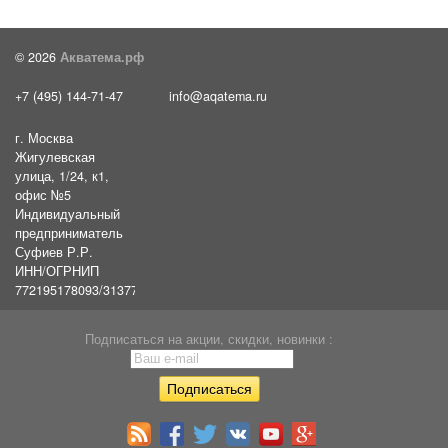
© 2026
Акватема.рф
+7 (495) 144-71-47
info@aqatema.ru
г. Москва
Жигулевская
улица, 1/24, к1,
офис №5
Индивидуальный
предприниматель
Суфиев Р.Р.
ИНН/ОГРНИП
772195178093/31377461610054
Подписаться на акции, скидки, новинки :