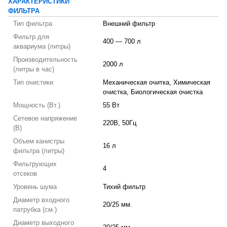
ХАРАКТЕРИСТИКИ
ФИЛЬТРА
Тип фильтра
Внешний фильтр
Фильтр для
400 — 700 л
аквариума (литры)
Производительность
2000 л
(литры в час)
Тип очистики
Механическая очитка, Химическая
очистка, Биологическая очистка
Мощность (Вт.)
55 Вт
Сетевое напряжение
220В, 50Гц
(В)
Объем канистры
16 л
фильтра (литры)
Фильтрующих
4
отсеков
Уровень шума
Тихий фильтр
Диаметр входного
20/25 мм.
патрубка (см.)
Диаметр выходного