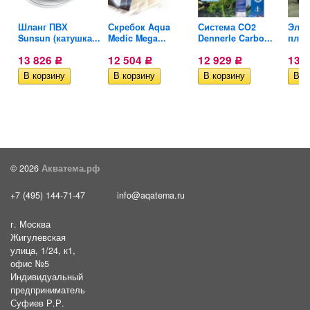
Шланг ПВХ
Скребок Aqua
Система CO2
Элек
Sunsun (катушка...
Medic Mega...
Dennerle Carbo...
плат
13 826
12 504
12 929
13 
Р
Р
Р
© 2026
Акватема.рф
+7 (495) 144-71-47
info@aqatema.ru
г. Москва
Жигулевская
улица, 1/24, к1,
офис №5
Индивидуальный
предприниматель
Суфиев Р.Р.