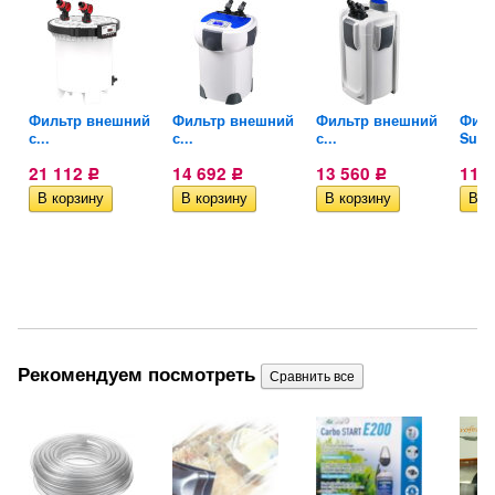
2
Фильтр внешний
Фильтр внешний
Фильтр внешний
Филь
с...
с...
с...
Suns
21 112
14 692
13 560
11 
Р
Р
Р
Рекомендуем посмотреть