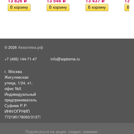
13 826
13 546
13 437
13 
Р
Р
Р
© 2026
Акватема.рф
+7 (495) 144-71-47
info@aqatema.ru
г. Москва
Жигулевская
улица, 1/24, к1,
офис №5
Индивидуальный
предприниматель
Суфиев Р.Р.
ИНН/ОГРНИП
772195178093/31377461610054
Подписаться на акции, скидки, новинки :