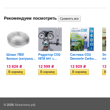
Рекомендуем посмотреть
Шланг ПВХ
Редуктор СО2
Система CO2
Элек
Sunsun (катушка...
ISTA 641 с...
Dennerle Carbo...
плат
13 826
12 599
12 929
13 
Р
Р
Р
© 2026
Акватема.рф