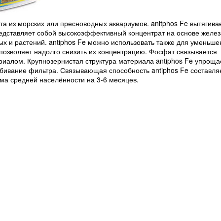
 из морских или пресноводных аквариумов. anitphos Fe вытягивае
едставляет собой высокоэффективный концентрат на основе желез
х и растений. antiphos Fe можно использовать также для уменьше
озволяет надолго снизить их концентрацию. Фосфат связывается
ериалом. Крупнозернистая структура материала antiphos Fe упроща
абивание фильтра. Связывающая способность antiphos Fe составля
иума средней населённости на 3-6 месяцев.