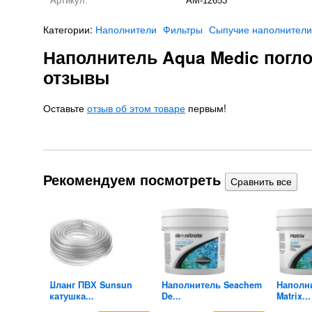
Артикул:
AM-12653
Категории:
Наполнители
Фильтры
Сыпучие наполнители
Наполнитель Aqua Medic погло
отзывы
Оставьте
отзыв об этом товаре
первым!
Рекомендуем посмотреть
m CO2-
Шланг ПВХ Sunsun
Наполнитель Seachem
Наполн
(катушка...
De...
Matrix...