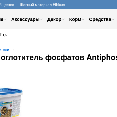
бщество
Шовный материал Ethicon
ие
Аксессуары
Декор
Корм
Средства
Пт).
ители
→
оглотитель фосфатов Antiphos 