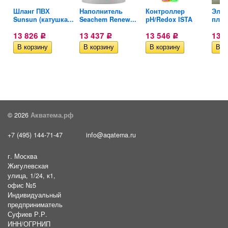
Шланг ПВХ
Наполнитель
Контроллер
Элек
Sunsun (катушка...
Seachem Renew...
рН/Redox ISTA
плат
13 826
13 437
13 546
13 
Р
Р
Р
© 2026
Акватема.рф
+7 (495) 144-71-47
info@aqatema.ru
г. Москва
Жигулевская
улица, 1/24, к1,
офис №5
Индивидуальный
предприниматель
Суфиев Р.Р.
ИНН/ОГРНИП