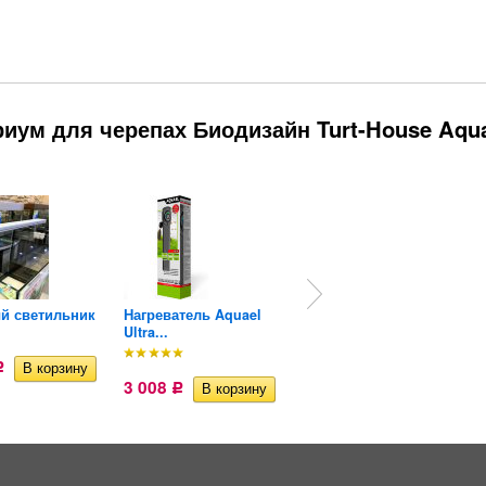
риум для черепах Биодизайн Turt-House Aqu
й светильник
Нагреватель Aquael
Фильтр внутренний
Ultra...
с...
3 582
Р
Р
3 008
Р