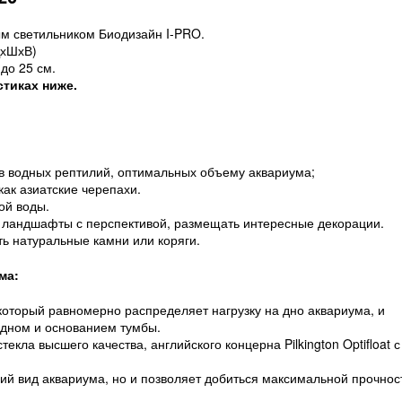
м светильником Биодизайн I-PRO.
ДхШхВ)
до 25 см.
стиках ниже.
в водных рептилий, оптимальных объему аквариума;
как азиатские черепахи.
ой воды.
 ландшафты с перспективой, размещать интересные декорации.
ть натуральные камни или коряги.
ма:
оторый равномерно распределяет нагрузку на дно аквариума, и
 дном и основанием тумбы.
екла высшего качества, английского концерна Pilkington Optifloat с
ий вид аквариума, но и позволяет добиться максимальной прочнос