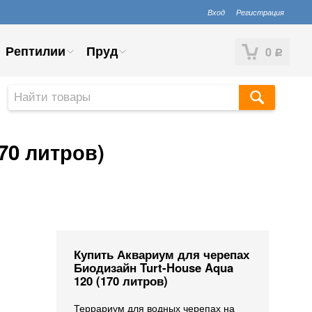
Вход
Регистрация
Рептилии
Пруд
0
Р
70 литров)
Купить Аквариум для черепах
Биодизайн Turt-House Aqua
120 (170 литров)
Террариум для водных черепах на