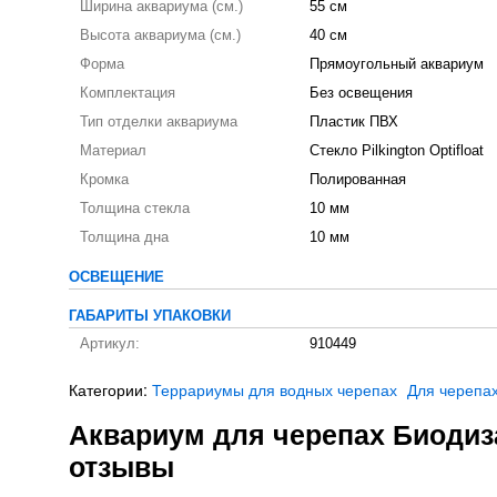
Ширина аквариума (см.)
55 см
Высота аквариума (см.)
40 см
Форма
Прямоугольный аквариум
Комплектация
Без освещения
Тип отделки аквариума
Пластик ПВХ
Материал
Стекло Pilkington Optifloat
Кромка
Полированная
Толщина стекла
10 мм
Толщина дна
10 мм
ОСВЕЩЕНИЕ
ГАБАРИТЫ УПАКОВКИ
Артикул:
910449
Категории:
Террариумы для водных черепах
Для черепа
Аквариум для черепах Биодиза
отзывы