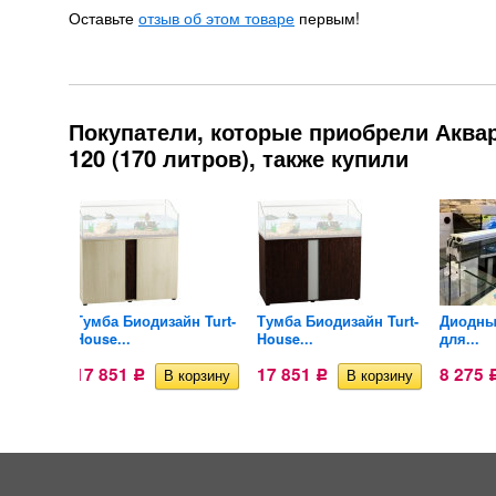
Оставьте
отзыв об этом товаре
первым!
Покупатели, которые приобрели Аква
120 (170 литров), также купили
Тумба Биодизайн Turt-
Тумба Биодизайн Turt-
Диодны
House...
House...
для...
17 851
17 851
8 275
Р
Р