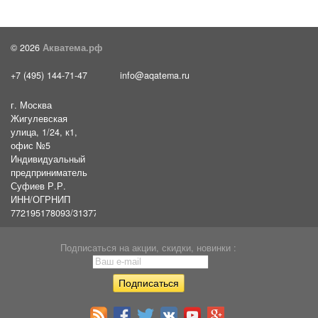
© 2026
Акватема.рф
+7 (495) 144-71-47
info@aqatema.ru
г. Москва
Жигулевская
улица, 1/24, к1,
офис №5
Индивидуальный
предприниматель
Суфиев Р.Р.
ИНН/ОГРНИП
772195178093/31377461610054
Подписаться на акции, скидки, новинки :