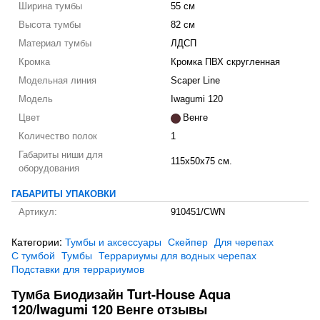
Ширина тумбы
55 см
Высота тумбы
82 см
Материал тумбы
ЛДСП
Кромка
Кромка ПВХ скругленная
Модельная линия
Scaper Line
Модель
Iwagumi 120
Цвет
Венге
Количество полок
1
Габариты ниши для
115х50х75 см.
оборудования
ГАБАРИТЫ УПАКОВКИ
Артикул:
910451/CWN
Категории:
Тумбы и аксессуары
Скейпер
Для черепах
С тумбой
Тумбы
Террариумы для водных черепах
Подставки для террариумов
Тумба Биодизайн Turt-House Aqua
120/Iwagumi 120 Венге отзывы