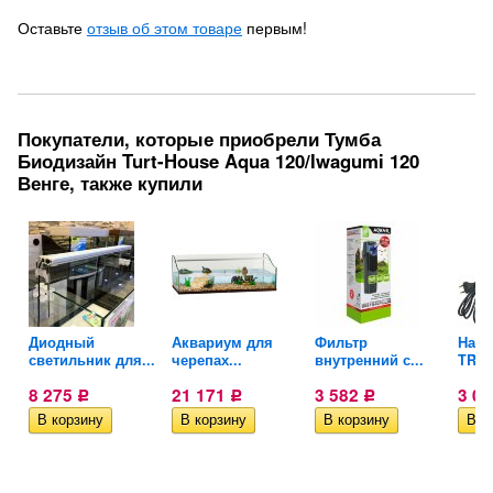
Оставьте
отзыв об этом товаре
первым!
Покупатели, которые приобрели Тумба
Биодизайн Turt-House Aqua 120/Iwagumi 120
Венге, также купили
Диодный
Аквариум для
Фильтр
Нагр
светильник для...
черепах...
внутренний с...
TR 15
8 275
21 171
3 582
3 0
Р
Р
Р