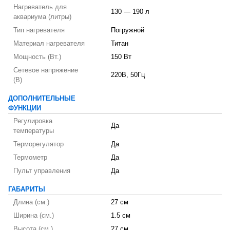
Нагреватель для
130 — 190 л
аквариума (литры)
Тип нагревателя
Погружной
Материал нагревателя
Титан
Мощность (Вт.)
150 Вт
Сетевое напряжение
220В, 50Гц
(В)
ДОПОЛНИТЕЛЬНЫЕ
ФУНКЦИИ
Регулировка
Да
температуры
Терморегулятор
Да
Термометр
Да
Пульт управления
Да
ГАБАРИТЫ
Длина (см.)
27 см
Ширина (см.)
1.5 см
Высота (см.)
27 см