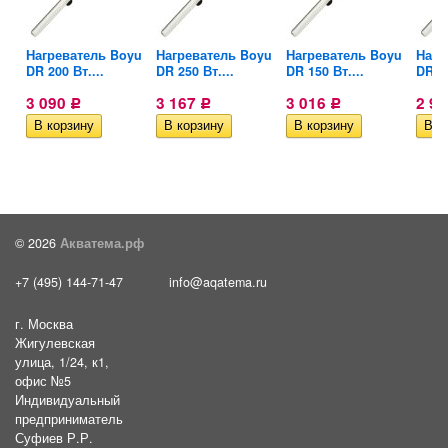
wel
Нагреватель Boyu
Нагреватель Boyu
Нагреватель Boyu
Нагр
DR 200 Вт....
DR 250 Вт....
DR 150 Вт....
DR 10
3 090
3 167
3 016
2 9
Р
Р
Р
© 2026
Акватема.рф
+7 (495) 144-71-47
info@aqatema.ru
г. Москва
Жигулевская
улица, 1/24, к1,
офис №5
Индивидуальный
предприниматель
Суфиев Р.Р.