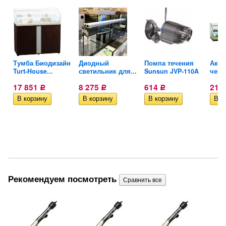
ег
Тумба Биодизайн
Диодный
Помпа течения
Аква
Turt-House...
светильник для...
Sunsun JVP-110A
череп
17 851
8 275
614
21 
Р
Р
Р
Рекомендуем посмотреть