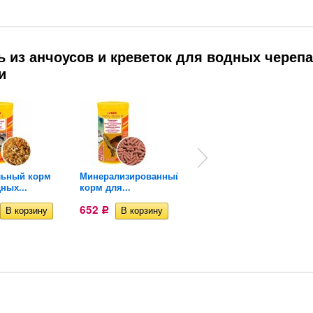
 из анчоусов и креветок для водных череп
и
льный корм
Минерализированный
Кондиционер для
ных...
корм для...
аквариума...
652
109
Р
Р