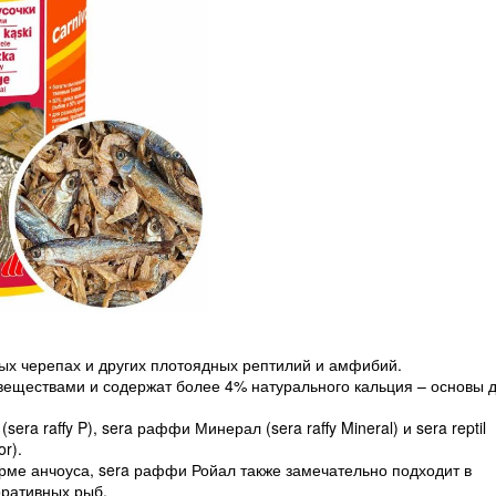
ных черепах и других плотоядных рептилий и амфибий.
веществами и содержат более 4% натурального кальция – основы 
ra raffy P), sera раффи Минерал (sera raffy Mineral) и sera reptil
or).
ме анчоуса, sera раффи Ройал также замечательно подходит в
оративных рыб.