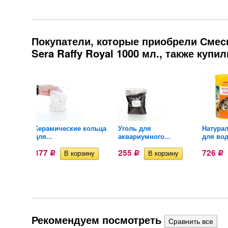
Покупатели, которые приобрели Смесь
Sera Raffy Royal 1000 мл., также купил
льный
Керамические кольца
Уголь для
Натура
для...
аквариумного...
для вод
377
255
726
Р
Р
Р
Рекомендуем посмотреть