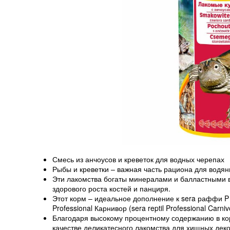
Смесь из анчоусов и креветок для водных черепах
Рыбы и креветки – важная часть рациона для водя
Эти лакомства богаты минералами и балластными 
здорового роста костей и панциря.
Этот корм – идеальное дополнение к sera раффи P (se
Professional Карнивор (sera reptil Professional Carniv
Благодаря высокому процентному содержанию в кор
качестве деликатесного лакомства для хищных дек