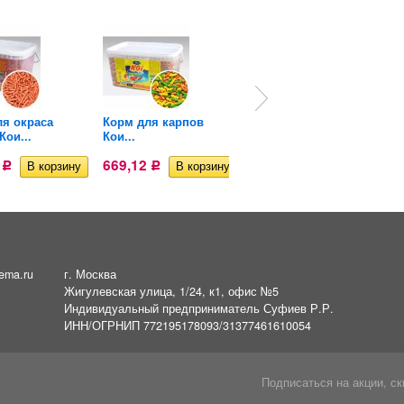
ля окраса
Корм для карпов
Витаминизированный
Кои...
Кои...
корм для...
2
669,12
669,12
Р
Р
Р
ema.ru
г. Москва
Жигулевская улица, 1/24, к1, офис №5
Индивидуальный предприниматель Суфиев Р.Р.
ИНН/ОГРНИП 772195178093/31377461610054
Подписаться на акции, ск