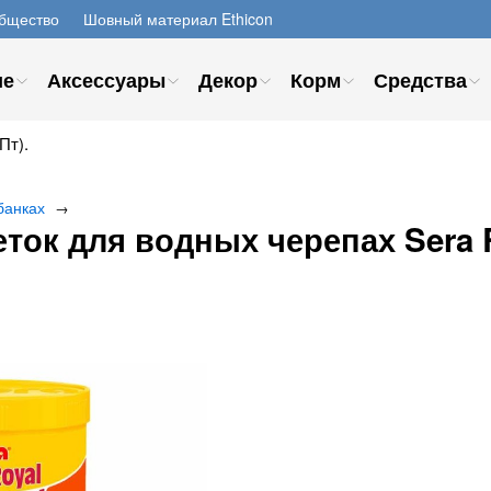
бщество
Шовный материал Ethicon
ие
Аксессуары
Декор
Корм
Средства
Пт).
банках
→
ток для водных черепах Sera R