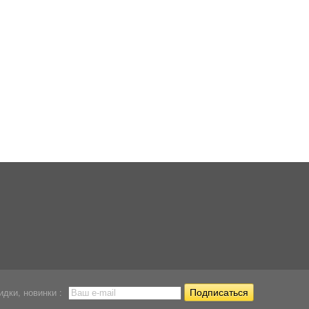
Корм для золотых
Корм Tetra Pleco
Корм для сомов Te
рыб...
Veggie...
Pleco...
669,12
667
667
Р
Р
Р
идки, новинки :