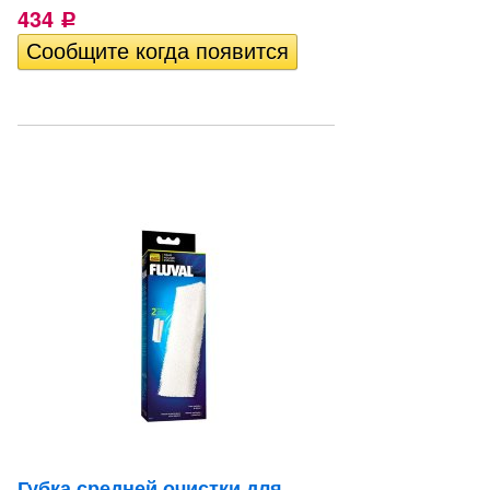
434
Р
Губка средней очистки для