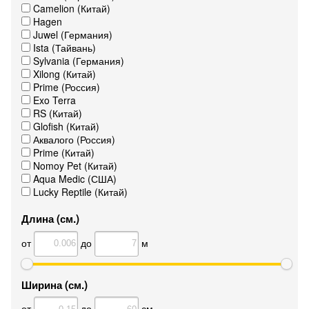
Camelion (Китай)
Hagen
Juwel (Германия)
Ista (Тайвань)
Sylvania (Германия)
Xilong (Китай)
Prime (Россия)
Exo Terra
RS (Китай)
Glofish (Китай)
Аквалого (Россия)
Prime (Китай)
Nomoy Pet (Китай)
Aqua Medic (США)
Lucky Reptile (Китай)
Длина (см.)
от
до
м
Ширина (см.)
от
до
см