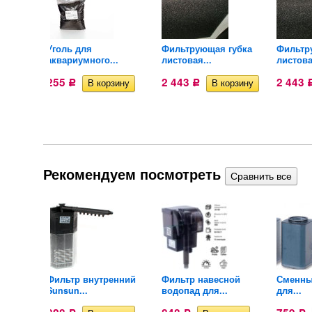
long 300
Уголь для
Фильтрующая губка
Фильтр
аквариумного...
листовая...
листова
255
2 443
2 443
Р
Р
Рекомендуем посмотреть
нний
Фильтр внутренний
Фильтр навесной
Сменны
Sunsun...
водопад для...
для...