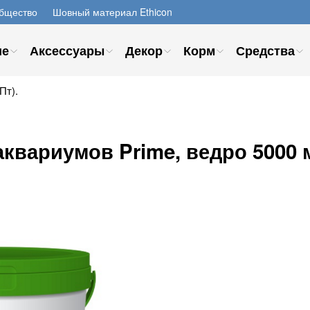
бщество
Шовный материал Ethicon
ие
Аксессуары
Декор
Корм
Средства
Пт).
квариумов Prime, ведро 5000 