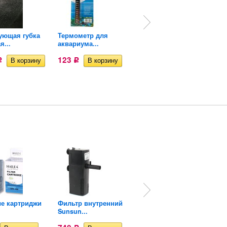
ующая губка
Термометр для
Фильтр навесной
я...
аквариума...
Sunsun HBL-803
123
3 101
Р
Р
Р
е картриджи
Фильтр внутренний
Фильтр водопад
Sunsun...
Sunsun HN-011