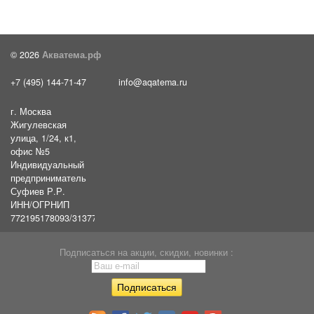
© 2026
Акватема.рф
+7 (495) 144-71-47
info@aqatema.ru
г. Москва
Жигулевская
улица, 1/24, к1,
офис №5
Индивидуальный
предприниматель
Суфиев Р.Р.
ИНН/ОГРНИП
772195178093/31377461610054
Подписаться на акции, скидки, новинки :