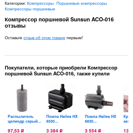
Категории:
Компрессоры
Поршневые компрессоры
Компрессоры поршневые
Компрессор поршневой Sunsun ACO-016
отзывы
Оставьте
отзыв об этом товаре
первым!
Покупатели, которые приобрели Компрессор
поршневой Sunsun ACO-016, также купили
ля
Распылитель
Помпа Hailea HX
Помпа Hailea HX
Крес
цилиндр серый...
6530...
6830...
аква
97,53
3 384
3 554
13
Р
Р
Р