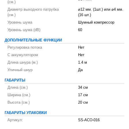
(см.)
Диаметр выходного патрубка
⌀12 мм. (1шт.) или ⌀4 мм.
(см.)
(16 шт.)
Уровень шума
Шумный компрессор
Уровень шума (dB)
60
ДОПОЛНИТЕЛЬНЫЕ ФУНКЦИИ
Регулировка потока
Нет
С аккумулятором
Нет
Длина шнура (м.)
1.4 м
Уличный шнур
Да
ГАБАРИТЫ
Длина (см.)
34 см
Ширина (см.)
17 см
Высота (см.)
20 см
ГАБАРИТЫ УПАКОВКИ
Артикул:
SS-ACO-016