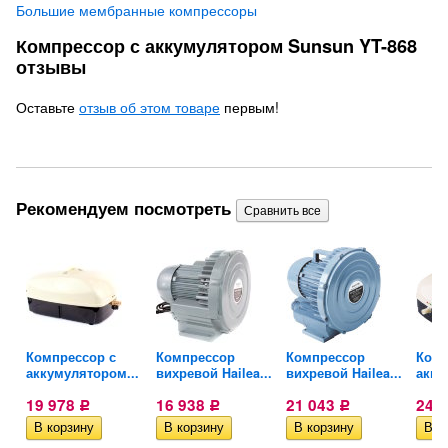
Большие мембранные компрессоры
Компрессор с аккумулятором Sunsun YT-868
отзывы
Оставьте
отзыв об этом товаре
первым!
Рекомендуем посмотреть
Компрессор с
Компрессор
Компрессор
Комп
..
аккумулятором...
вихревой Hailea...
вихревой Hailea...
акку
19 978
16 938
21 043
24 
Р
Р
Р