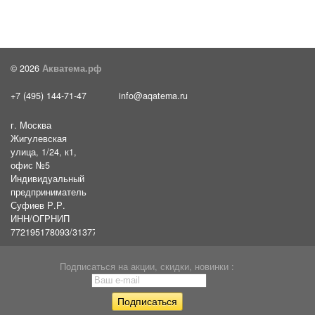
© 2026
Акватема.рф
+7 (495) 144-71-47
info@aqatema.ru
г. Москва
Жигулевская
улица, 1/24, к1,
офис №5
Индивидуальный
предприниматель
Суфиев Р.Р.
ИНН/ОГРНИП
772195178093/31377461610054
Подписаться на акции, скидки, новинки :