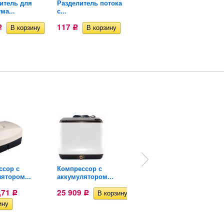
итель для
Разделитель потока
Распылитель цилиндр
ма...
с...
серый...
117
910,52
Р
Р
Р
ссор с
Компрессор с
Компрессор вихревой
ятором...
аккумулятором...
Hailea...
,71
25 909
28 228
Р
Р
Р