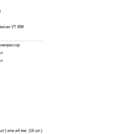
8
ансан УТ 898
компрессор
 л
 л
шт.) или ⌀4 мм. (16 шт.)