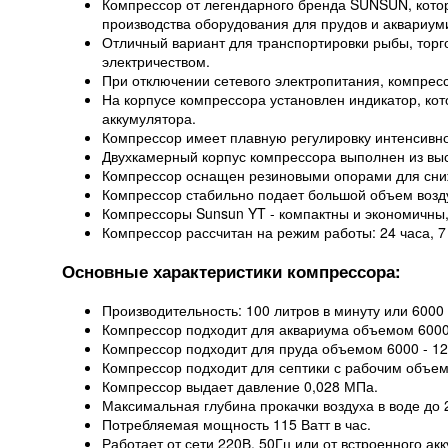
Компрессор от легендарного бренда SUNSUN, кото
производства оборудования для прудов и аквариум
Отличный вариант для транспортировки рыбы, торго
электричеством.
При отключении сетевого электропитания, компрес
На корпусе компрессора установлен индикатор, кот
аккумулятора.
Компрессор имеет плавную регулировку интенсивно
Двухкамерный корпус компрессора выполнен из выс
Компрессор оснащен резиновыми опорами для сни
Компрессор стабильно подает большой объем возду
Компрессоры Sunsun YT - компактны и экономичны
Компрессор рассчитан на режим работы: 24 часа, 7
Основные характеристики компрессора:
Производительность: 100 литров в минуту или 6000 
Компрессор подходит для аквариума объемом 6000 
Компрессор подходит для пруда объемом 6000 - 1200
Компрессор подходит для септики с рабочим объем
Компрессор выдает давление 0,028 МПа.
Максимальная глубина прокачки воздуха в воде до 2
Потребляемая мощность 115 Ватт в час.
Работает от сети 220В, 50Гц или от встроенного акк