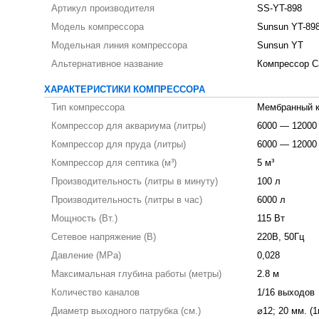
Артикул производителя
SS-YT-898
Модель компрессора
Sunsun YT-89
Модельная линия компрессора
Sunsun YT
Альтернативное название
Компрессор С
ХАРАКТЕРИСТИКИ КОМПРЕССОРА
Тип компрессора
Мембранный 
Компрессор для аквариума (литры)
6000 — 12000
Компрессор для пруда (литры)
6000 — 12000
Компрессор для септика (м³)
5 м³
Производительность (литры в минуту)
100 л
Производительность (литры в час)
6000 л
Мощность (Вт.)
115 Вт
Сетевое напряжение (В)
220В, 50Гц
Давление (MPa)
0,028
Максимальная глубина работы (метры)
2.8 м
Количество каналов
1/16 выходов
Диаметр выходного патрубка (см.)
⌀12; 20 мм. (1