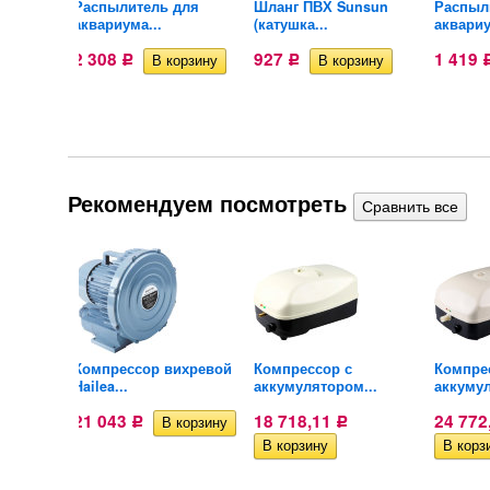
цилиндр
Распылитель для
Шланг ПВХ Sunsun
Распыл
аквариума...
(катушка...
аквариу
2 308
927
1 419
Р
Р
Рекомендуем посмотреть
ихревой
Компрессор вихревой
Компрессор с
Компре
Hailea...
аккумулятором...
аккумул
21 043
18 718,11
24 772
Р
Р