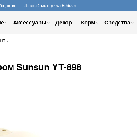
бщество
Шовный материал Ethicon
ие
Аксессуары
Декор
Корм
Средства
Пт).
ром Sunsun YT-898