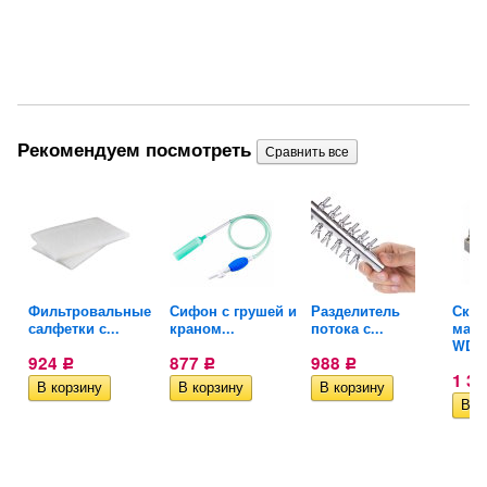
Рекомендуем посмотреть
Фильтровальные
Сифон с грушей и
Разделитель
Скре
салфетки с...
краном...
потока с...
магн
WD..
924
877
988
Р
Р
Р
1 3