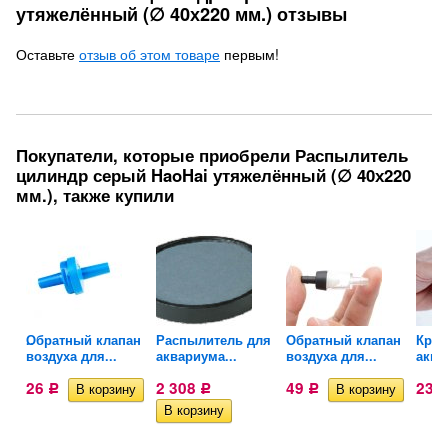
утяжелённый (∅ 40х220 мм.) отзывы
Оставьте
отзыв об этом товаре
первым!
Покупатели, которые приобрели Распылитель
цилиндр серый HaoHai утяжелённый (∅ 40х220
мм.), также купили
ый...
Обратный клапан
Распылитель для
Обратный клапан
Кран
воздуха для...
аквариума...
воздуха для...
аква
26
2 308
49
23
Р
Р
Р