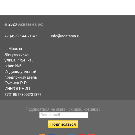
© 2026
Акватема.рф
+7 (495) 144-71-47
info@aqatema.ru
г. Москва
Жигулевская
улица, 1/24, к1,
офис №5
Индивидуальный
предприниматель
Суфиев Р.Р.
ИНН/ОГРНИП
772195178093/31377461610054
Подписаться на акции, скидки, новинки :