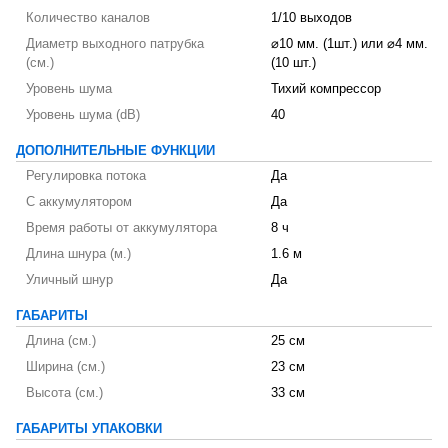
Количество каналов
1/10 выходов
Диаметр выходного патрубка
⌀10 мм. (1шт.) или ⌀4 мм.
(см.)
(10 шт.)
Уровень шума
Тихий компрессор
Уровень шума (dB)
40
ДОПОЛНИТЕЛЬНЫЕ ФУНКЦИИ
Регулировка потока
Да
С аккумулятором
Да
Время работы от аккумулятора
8 ч
Длина шнура (м.)
1.6 м
Уличный шнур
Да
ГАБАРИТЫ
Длина (см.)
25 см
Ширина (см.)
23 см
Высота (см.)
33 см
ГАБАРИТЫ УПАКОВКИ