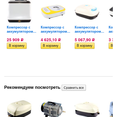
Компрессор с
Компрессор с
Компрессор с
Комп
..
аккумулятором...
аккумулятором...
аккумулятором...
акку
25 909
4 625,10
5 067,90
3 3
Р
Р
Р
Рекомендуем посмотреть