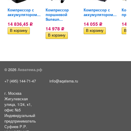
Компрессор с
Компрессор
Компрессор с
Комп
..
аккумулятором...
поршневой
аккумулятором...
проф
Sunsun...
14 836,45
14 055
14 
Р
Р
14 978
Р
© 2026
Акватема.рф
+7 (495) 144-71-47
info@aqatema.ru
г. Москва
Жигулевская
улица, 1/24, к1,
офис №5
Индивидуальный
предприниматель
Суфиев Р.Р.