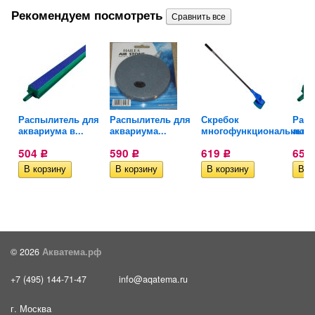
Рекомендуем посмотреть
Распылитель для
Распылитель для
Скребок
Расп
аквариума в...
аквариума...
многофункциональный..
аква
504
590
619
654
Р
Р
Р
© 2026
Акватема.рф
+7 (495) 144-71-47
info@aqatema.ru
г. Москва