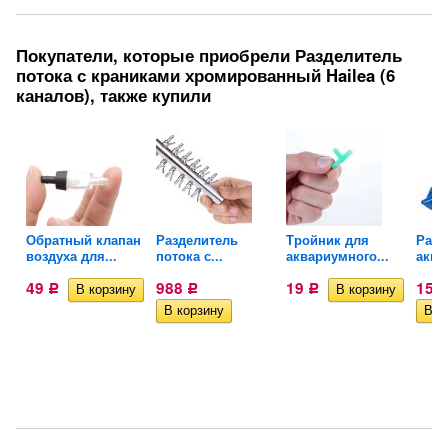
Покупатели, которые приобрели Разделитель
потока с краниками хромированный Hailea (6
каналов), также купили
Обратный клапан
Разделитель
Тройник для
Расп
воздуха для...
потока с...
аквариумного...
аква
49
988
19
157
Р
Р
Р