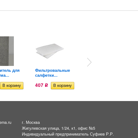
итель для
Фильтровальные
Термометр для
ма...
салфетки...
аквариума...
407
409
Р
Р
ema.ru
г. Москва
Жигулевская улица, 1/24, к1, офис №5
Индивидуальный предприниматель Суфиев Р.Р.