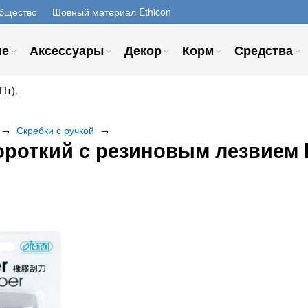
бщество
Шовный материал Ethicon
ие
Аксессуары
Декор
Корм
Средства
Пт).
Скребки с ручкой
→
→
ороткий с резиновым лезвием 