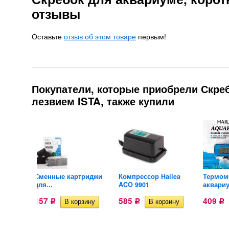
отзывы
Оставьте
отзыв об этом товаре
первым!
Покупатели, которые приобрели Скреб
лезвием ISTA, также купили
вариума
Сменные картриджи
Компрессор Hailea
Термом
для...
ACO 9901
аквариу
157
585
409
Р
Р
Р