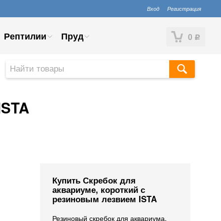
Вход
Регистрация
Рептилии
Пруд
0
Р
ISTA
Купить Скребок для
аквариуме, короткий с
резиновым лезвием ISTA
​Резиновый скребок для аквариума,