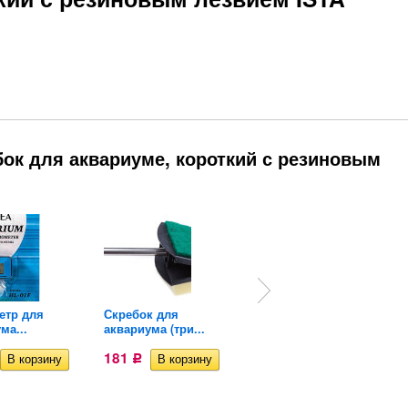
ок для аквариуме, короткий с резиновым
етр для
Скребок для
Сифон для аквариума
ма...
аквариума (три...
Xilong...
181
187
Р
Р