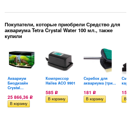
Покупатели, которые приобрели Средство для
аквариума Tetra Crystal Water 100 мл., также
купили
Аквариум
Компрессор
Скребок для
Сме
Биодизайн
Hailea ACO 9901
аквариума (три...
карт
Crystal...
585
181
157
Р
Р
25 866,36
Р