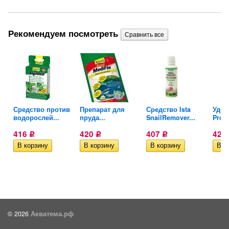
Рекомендуем посмотреть
рыб
Средство против
Препарат для
Средство Ista
Удоб
водорослей...
пруда...
SnailRemover...
Prodi
416
420
407
427
Р
Р
Р
© 2026
Акватема.рф