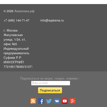
© 2026
Акватема.рф
+7 (495) 144-71-47
info@aqatema.ru
г. Москва
Жигулевская
улица, 1/24, к1,
офис №5
Индивидуальный
предприниматель
Суфиев Р.Р.
ИНН/ОГРНИП
772195178093/31377461610054
Подписаться на акции, скидки, новинки :