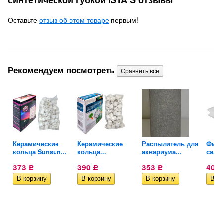
синтетической губкой ISTA S отзывы
Оставьте
отзыв об этом товаре
первым!
Рекомендуем посмотреть
Керамические
Керамические
Распылитель для
Фил
2м
кольца Sunsun...
кольца...
аквариума...
салф
373
390
353
407
Р
Р
Р