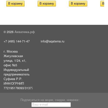
© 2026
Акватема.рф
+7 (495) 144-71-47
info@aqatema.ru
г. Москва
Жигулевская
улица, 1/24, к1,
офис №5
Индивидуальный
предприниматель
Суфиев Р.Р.
ИНН/ОГРНИП
772195178093/31377461610054
Подписаться на акции, скидки, новинки :